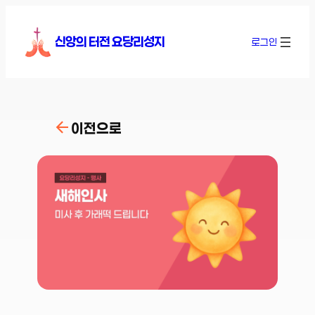
콘
텐
신앙의 터전 요당리성지
로그인
츠
로
바
로
가
이전으로
기