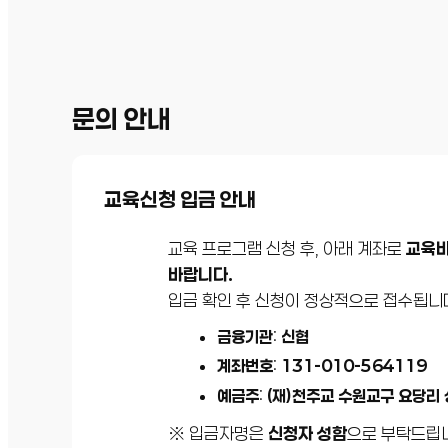
문의 안내
교육신청 입금 안내
교육 프로그램 신청 후, 아래 계좌로
교육비
바랍니다.
입금 확인 후 신청이 정상적으로 접수됩니
금융기관
:
신협
계좌번호
:
131-010-564119
예금주
:
(재)천주교 수원교구 요당리
※ 입금자명은
신청자 성함
으로 부탁드립