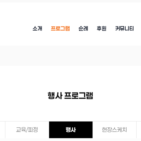
소개
프로그램
순례
후원
커뮤니티
행사 프로그램
교육/피정
행사
현장스케치