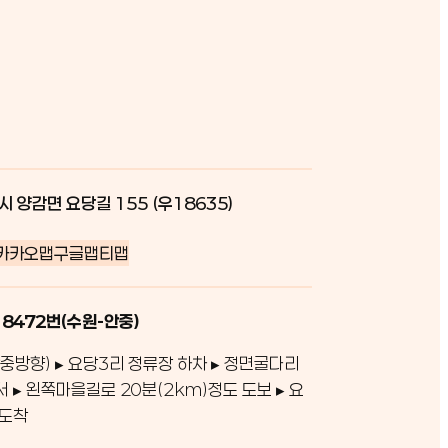
시 양감면 요당길 155 (우18635)
카카오맵
구글맵
티맵
 8472번(수원-안중)
중방향) ▸ 요당3리 정류장 하차 ▸ 정면굴다리
서 ▸ 왼쪽마을길로 20분(2km)정도 도보 ▸ 요
 도착