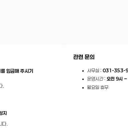
관련 문의
사무실 :
031-353-
를 입금해 주시기
운영시간 :
오전 9시 ~
다.
월요일 휴무
 성지
니다.