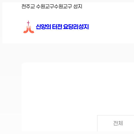
콘
천주교 수원교구
수원교구 성지
텐
츠
신앙의 터전 요당리성지
로
바
로
가
기
전체