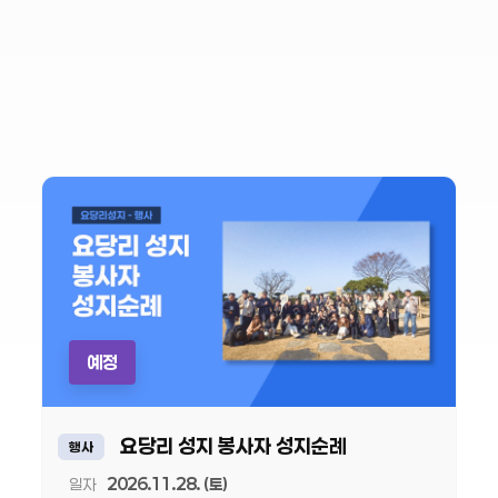
예정
요당리 성지 봉사자 성지순례
행사
일자
2026.11.28. (토)