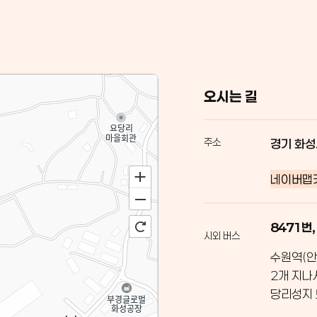
오시는 길
주소
경기 화성
네이버맵
8471번,
시외 버스
수원역(안
2개 지나
당리성지