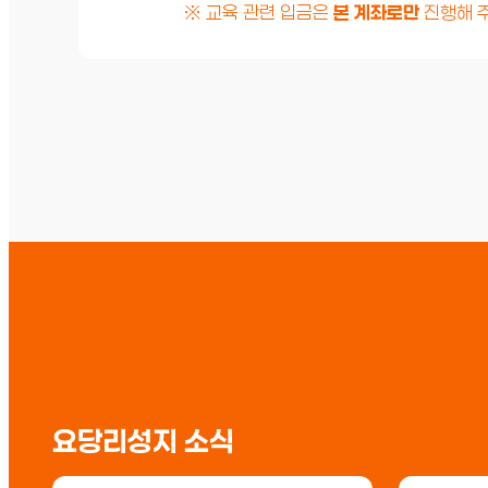
※ 교육 관련 입금은
본 계좌로만
진행해 
요당리성지 소식