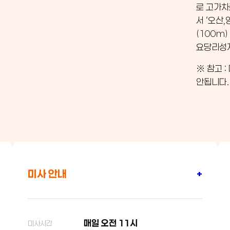
로 고가차
서 ‘오산
(100m)
요당리성
※ 참고 
안됩니다.
미사 안내
+
매일 오전 11시
미사시간