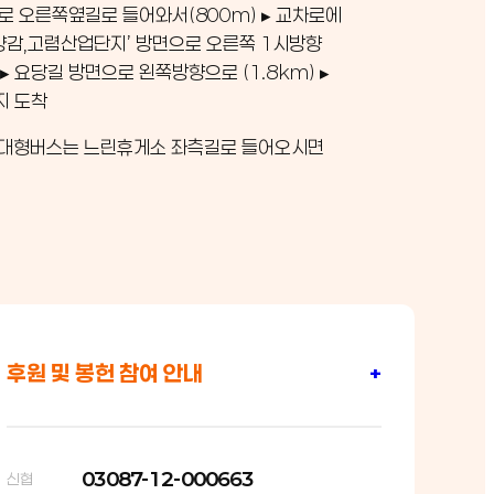
로 오른쪽옆길로 들어와서(800m) ▸ 교차로에
,양감,고렴산업단지’ 방면으로 오른쪽 1시방향
 ▸ 요당길 방면으로 왼쪽방향으로 (1.8km) ▸
지 도착
: 대형버스는 느린휴게소 좌측길로 들어오시면
후원 및 봉헌 참여 안내
+
03087-12-000663
신협