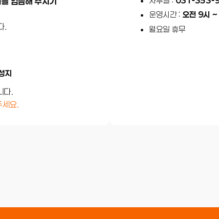
사무실 :
031-353-
를 입금해 주시기
운영시간 :
오전 9시 ~
다.
월요일 휴무
 성지
니다.
주세요.