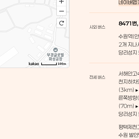
네이버맵
8471번,
시외 버스
수원역(안
2개 지나
당리성지
100m
서해안고속
전세 버스
천지하차도
(3km)
른쪽방향(
(70m)
당리성지
평택제천고
수원 발안