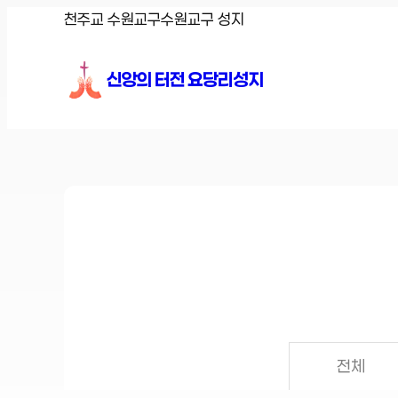
콘
천주교 수원교구
수원교구 성지
텐
츠
신앙의 터전 요당리성지
로
바
로
가
기
전체