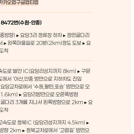
카카오맵
구글맵
티맵
 8472번(수원-안중)
중방향) ▸ 요당3리 정류장 하차 ▸ 정면굴다리
서 ▸ 왼쪽마을길로 20분(2km)정도 도보 ▸ 요
 도착
도로 발안 IC(요당리성지까지 8km) ▸ 구문
에서 ‘아산,안중 방면으로 지하차도 진입
 ▸ 요당교차로에서 ‘수원,팔탄,포승’ 방면으로 오
1.6km) ▸ 요당리방면으로 오른쪽방향
 ▸ 굴다리 3개를 지나서 왼쪽방향으로 2km ▸ 요
 도착
속도로 청북IC (요당리성지까지 4.5km) ▸
방향 2km ▸ 청북교차로에서 ‘고렴길’ 방면으