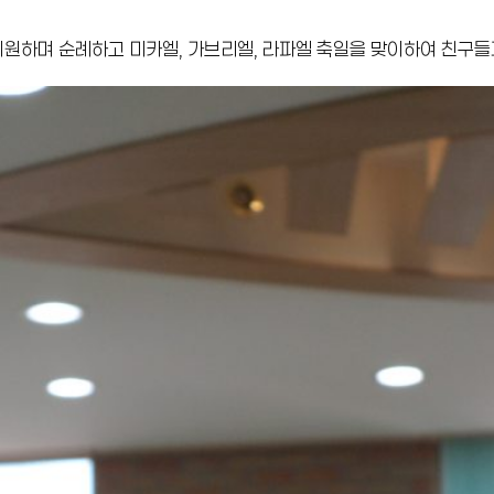
하며 순례하고 미카엘, 가브리엘, 라파엘 축일을 맞이하여 친구들