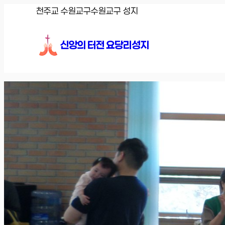
콘
천주교 수원교구
수원교구 성지
텐
츠
신앙의 터전 요당리성지
로
바
로
가
기