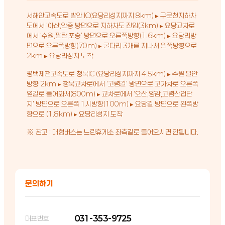
서해안고속도로 발안 IC(요당리성지까지 8km) ▸ 구문천지하차
도에서 ‘아산,안중 방면으로 지하차도 진입(3km) ▸ 요당교차로
에서 ‘수원,팔탄,포승’ 방면으로 오른쪽방향(1.6km) ▸ 요당리방
면으로 오른쪽방향(70m) ▸ 굴다리 3개를 지나서 왼쪽방향으로
2km ▸ 요당리성지 도착
평택제천고속도로 청북IC (요당리성지까지 4.5km) ▸ 수원 발안
방향 2km ▸ 청북교차로에서 ‘고렴길’ 방면으로 고가차로 오른쪽
옆길로 들어와서(800m) ▸ 교차로에서 ‘오산,양감,고렴산업단
지’ 방면으로 오른쪽 1시방향(100m) ▸ 요당길 방면으로 왼쪽방
향으로 (1.8km) ▸ 요당리성지 도착
※ 참고 : 대형버스는 느린휴게소 좌측길로 들어오시면 안됩니다.
문의하기
031-353-9725
대표번호