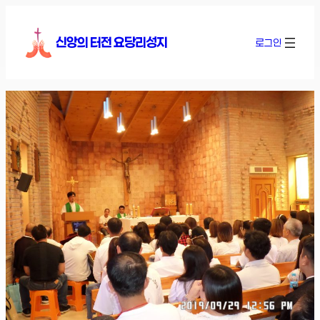
콘
텐
신앙의 터전 요당리성지
로그인
츠
로
바
로
가
기