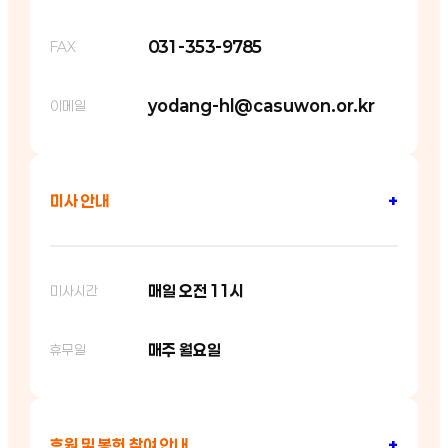
031-353-9785
FAX
yodang-hl@casuwon.or.kr
이메일
미사 안내
+
매일 오전 11시
미사시간
매주 월요일
휴무일
후원 및 봉헌 참여 안내
+