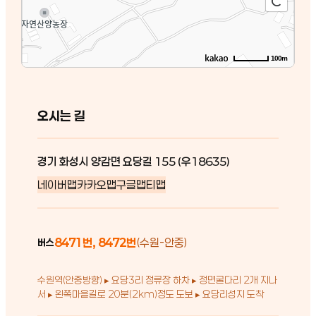
100m
오시는 길
경기 화성시 양감면 요당길 155 (우18635)
네이버맵
카카오맵
구글맵
티맵
8471번, 8472번
(수원-안중)
버스
수원역(안중방향) ▸ 요당3리 정류장 하차 ▸ 정면굴다리 2개 지나
서 ▸ 왼쪽마을길로 20분(2km)정도 도보 ▸ 요당리성지 도착