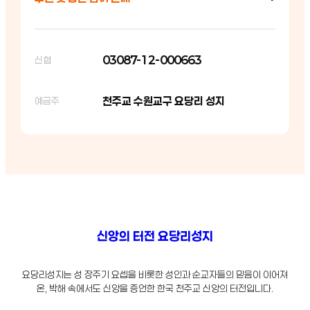
03087-12-000663
신협
천주교 수원교구 요당리 성지
예금주
신앙의 터전 요당리성지
요당리성지는 성 장주기 요셉을 비롯한 성인과 순교자들의 믿음이 이어져
온, 박해 속에서도 신앙을 증언한 한국 천주교 신앙의 터전입니다.