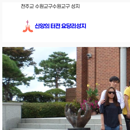
콘
천주교 수원교구
수원교구 성지
텐
츠
신앙의 터전 요당리성지
로
바
로
가
기