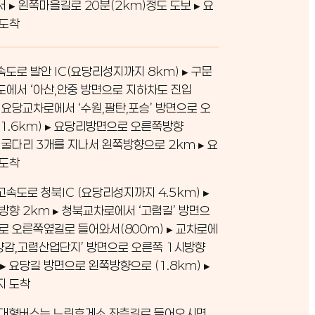
서 ▸ 왼쪽마을길로 20분(2km)정도 도보 ▸ 요
 도착
도로 발안 IC(요당리성지까지 8km) ▸ 구문
에서 ‘아산,안중 방면으로 지하차도 진입
 ▸ 요당교차로에서 ‘수원,팔탄,포승’ 방면으로 오
1.6km) ▸ 요당리방면으로 오른쪽방향
 ▸ 굴다리 3개를 지나서 왼쪽방향으로 2km ▸ 요
 도착
속도로 청북IC (요당리성지까지 4.5km) ▸
방향 2km ▸ 청북교차로에서 ‘고렴길’ 방면으
로 오른쪽옆길로 들어와서(800m) ▸ 교차로에
,양감,고렴산업단지’ 방면으로 오른쪽 1시방향
 ▸ 요당길 방면으로 왼쪽방향으로 (1.8km) ▸
지 도착
: 대형버스는 느린휴게소 좌측길로 들어오시면