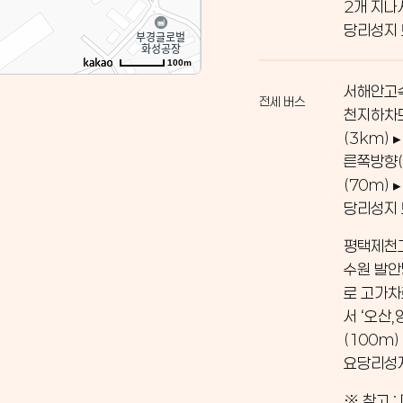
2개 지나
당리성지
100m
서해안고속
전세 버스
천지하차도
(3km)
른쪽방향(
(70m)
당리성지
평택제천고
수원 발안
로 고가차
서 ‘오산
(100m)
요당리성
※ 참고 