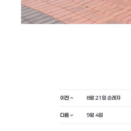
이전
8월 21일 순례자
다음
9월 4일