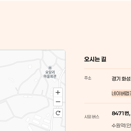
오시는 길
주소
경기 화성
네이버맵
8471번,
시외 버스
수원역(안