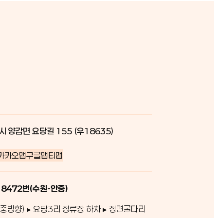
시 양감면 요당길 155 (우18635)
카카오맵
구글맵
티맵
 8472번(수원-안중)
중방향) ▸ 요당3리 정류장 하차 ▸ 정면굴다리