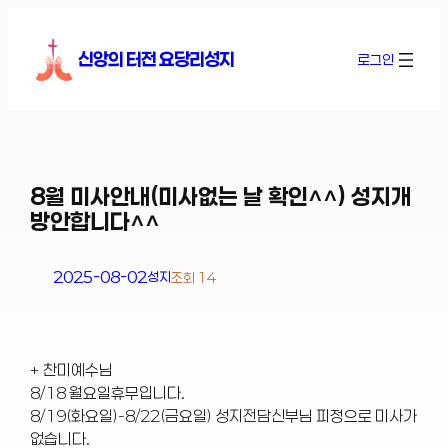
콘
텐
신앙의 터전 요당리성지
로그인
츠
로
바
로
가
기
8월 미사안내(미사없는 날 확인^^) 성지개
방안합니다^^
2025-08-02
성지
조회 14
+ 찬미예수님
8/18 월요일휴무입니다.
8/19(화요일)-8/22(금요일) 성지전담신부님 피정으로 미사가
없습니다.