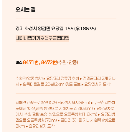
오시는 길
경기 화성시 양감면 요당길 155 (우18635)
네이버맵
카카오맵
구글맵
티맵
8471번, 8472번
(수원-안중)
버스
수원역(안중방향) ▸ 요당3리 정류장 하차 ▸ 정면굴다리 2개 지나
서 ▸ 왼쪽마을길로 20분(2km)정도 도보 ▸ 요당리성지 도착
서해안고속도로 발안 IC(요당리성지까지 8km) ▸ 구문천지하차
도에서 ‘아산,안중 방면으로 지하차도 진입(3km) ▸ 요당교차로
에서 ‘수원,팔탄,포승’ 방면으로 오른쪽방향(1.6km) ▸ 요당리방
면으로 오른쪽방향(70m) ▸ 굴다리 3개를 지나서 왼쪽방향으로
2km ▸ 요당리성지 도착