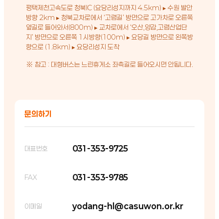
평택제천고속도로 청북IC (요당리성지까지 4.5km) ▸ 수원 발안
방향 2km ▸ 청북교차로에서 ‘고렴길’ 방면으로 고가차로 오른쪽
옆길로 들어와서(800m) ▸ 교차로에서 ‘오산,양감,고렴산업단
지’ 방면으로 오른쪽 1시방향(100m) ▸ 요당길 방면으로 왼쪽방
향으로 (1.8km) ▸ 요당리성지 도착
※ 참고 : 대형버스는 느린휴게소 좌측길로 들어오시면 안됩니다.
문의하기
031-353-9725
대표번호
031-353-9785
FAX
yodang-hl@casuwon.or.kr
이메일