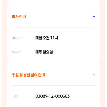
미사 안내
+
매일 오전 11시
미사시간
매주 월요일
휴무일
후원 및 봉헌 참여 안내
+
03087-12-000663
신협