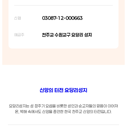
03087-12-000663
신협
천주교 수원교구 요당리 성지
예금주
신앙의 터전 요당리성지
요당리성지는 성 장주기 요셉을 비롯한 성인과 순교자들의 믿음이 이어져
온, 박해 속에서도 신앙을 증언한 한국 천주교 신앙의 터전입니다.