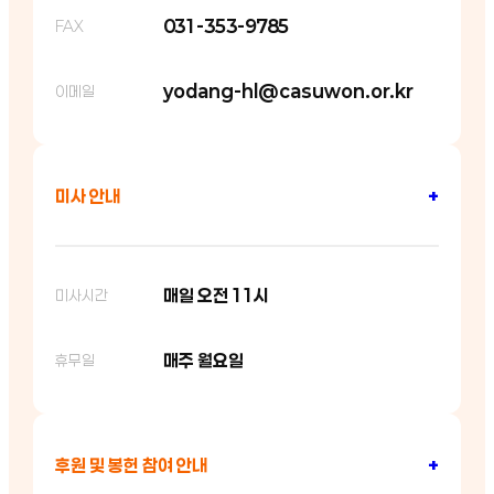
031-353-9785
FAX
yodang-hl@casuwon.or.kr
이메일
미사 안내
+
매일 오전 11시
미사시간
매주 월요일
휴무일
후원 및 봉헌 참여 안내
+