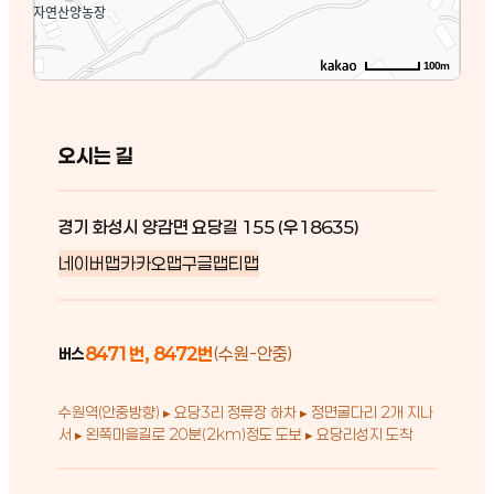
100m
오시는 길
경기 화성시 양감면 요당길 155 (우18635)
네이버맵
카카오맵
구글맵
티맵
8471번, 8472번
(수원-안중)
버스
수원역(안중방향) ▸ 요당3리 정류장 하차 ▸ 정면굴다리 2개 지나
서 ▸ 왼쪽마을길로 20분(2km)정도 도보 ▸ 요당리성지 도착