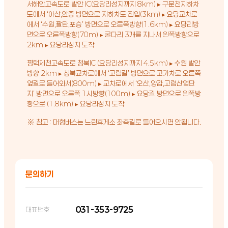
서해안고속도로 발안 IC(요당리성지까지 8km) ▸ 구문천지하차
도에서 ‘아산,안중 방면으로 지하차도 진입(3km) ▸ 요당교차로
에서 ‘수원,팔탄,포승’ 방면으로 오른쪽방향(1.6km) ▸ 요당리방
면으로 오른쪽방향(70m) ▸ 굴다리 3개를 지나서 왼쪽방향으로
2km ▸ 요당리성지 도착
평택제천고속도로 청북IC (요당리성지까지 4.5km) ▸ 수원 발안
방향 2km ▸ 청북교차로에서 ‘고렴길’ 방면으로 고가차로 오른쪽
옆길로 들어와서(800m) ▸ 교차로에서 ‘오산,양감,고렴산업단
지’ 방면으로 오른쪽 1시방향(100m) ▸ 요당길 방면으로 왼쪽방
향으로 (1.8km) ▸ 요당리성지 도착
※ 참고 : 대형버스는 느린휴게소 좌측길로 들어오시면 안됩니다.
문의하기
031-353-9725
대표번호