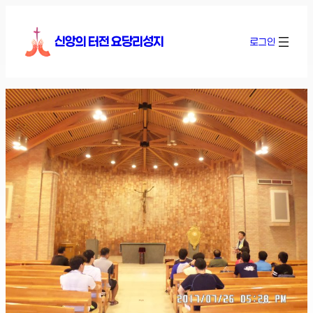
콘
텐
신앙의 터전 요당리성지
로그인
츠
로
바
로
가
기