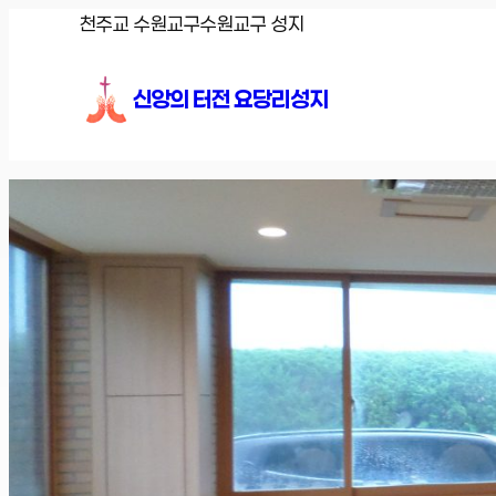
콘
천주교 수원교구
수원교구 성지
텐
츠
신앙의 터전 요당리성지
로
바
로
가
기