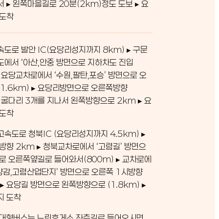
서 ▸ 왼쪽마을길로 20분(2km)정도 도보 ▸ 요
 도착
도로 발안 IC(요당리성지까지 8km) ▸ 구문
에서 ‘아산,안중 방면으로 지하차도 진입
 ▸ 요당교차로에서 ‘수원,팔탄,포승’ 방면으로 오
1.6km) ▸ 요당리방면으로 오른쪽방향
 ▸ 굴다리 3개를 지나서 왼쪽방향으로 2km ▸ 요
 도착
속도로 청북IC (요당리성지까지 4.5km) ▸
방향 2km ▸ 청북교차로에서 ‘고렴길’ 방면으
로 오른쪽옆길로 들어와서(800m) ▸ 교차로에
,양감,고렴산업단지’ 방면으로 오른쪽 1시방향
 ▸ 요당길 방면으로 왼쪽방향으로 (1.8km) ▸
지 도착
: 대형버스는 느린휴게소 좌측길로 들어오시면