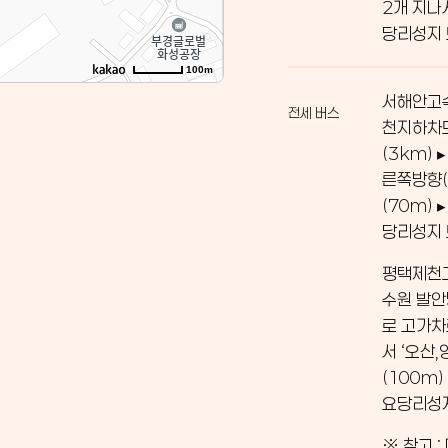
2개 지나
당리성지
100m
서해안고속
전세 버스
천지하차도
(3km)
른쪽방향(
(70m)
당리성지
평택제천고
수원 발안
로 고가차
서 ‘오산
(100m)
요당리성
※ 참고 