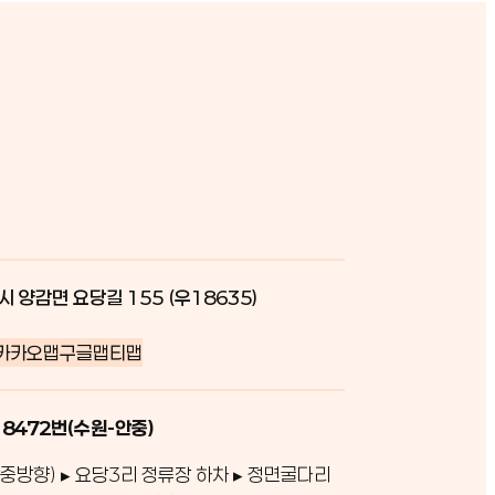
시 양감면 요당길 155 (우18635)
카카오맵
구글맵
티맵
 8472번(수원-안중)
중방향) ▸ 요당3리 정류장 하차 ▸ 정면굴다리