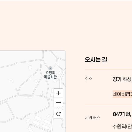
오시는 길
주소
경기 화성
네이버맵
8471번,
시외 버스
수원역(안