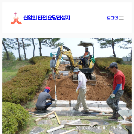
콘
텐
신앙의 터전 요당리성지
로그인
츠
로
바
로
가
기