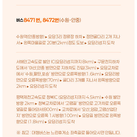
8471번, 8472번
(수원-안중)
버스
수원역(안중방향) ▸ 요당3리 정류장 하차 ▸ 정면굴다리 2개 지나
서 ▸ 왼쪽마을길로 20분(2km)정도 도보 ▸ 요당리성지 도착
서해안고속도로 발안 IC(요당리성지까지 8km) ▸ 구문천지하차
도에서 ‘아산,안중 방면으로 지하차도 진입(3km) ▸ 요당교차로
에서 ‘수원,팔탄,포승’ 방면으로 오른쪽방향(1.6km) ▸ 요당리방
면으로 오른쪽방향(70m) ▸ 굴다리 3개를 지나서 왼쪽방향으로
2km ▸ 요당리성지 도착
평택제천고속도로 청북IC (요당리성지까지 4.5km) ▸ 수원 발안
방향 2km ▸ 청북교차로에서 ‘고렴길’ 방면으로 고가차로 오른쪽
옆길로 들어와서(800m) ▸ 교차로에서 ‘오산,양감,고렴산업단
지’ 방면으로 오른쪽 1시방향(100m) ▸ 요당길 방면으로 왼쪽방
향으로 (1.8km) ▸ 요당리성지 도착
※ 참고 : 대형버스는 느린휴게소 좌측길로 들어오시면 안됩니다.