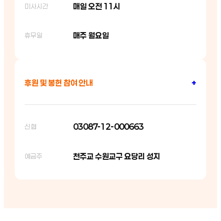
매일 오전 11시
미사시간
매주 월요일
휴무일
후원 및 봉헌 참여 안내
+
03087-12-000663
신협
천주교 수원교구 요당리 성지
예금주