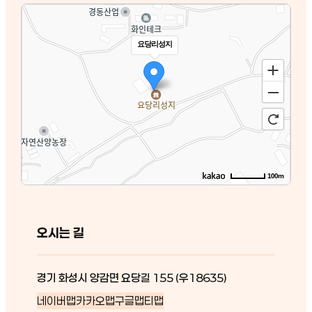
요당리성지
100m
오시는 길
경기 화성시 양감면 요당길 155 (우18635)
네이버맵
카카오맵
구글맵
티맵