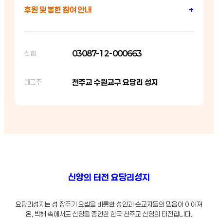
후원 및 봉헌 참여 안내
+
03087-12-000663
신협
천주교 수원교구 요당리 성지
예금주
신앙의 터전 요당리성지
요당리성지는 성 장주기 요셉을 비롯한 성인과 순교자들의 믿음이 이어져
온, 박해 속에서도 신앙을 증언한 한국 천주교 신앙의 터전입니다.