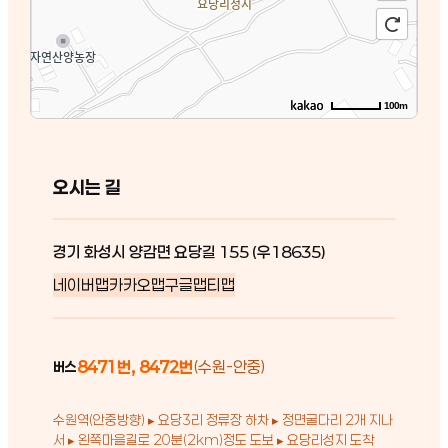
100m
오시는 길
경기 화성시 양감면 요당길 155 (우18635)
네이버맵
카카오맵
구글맵
티맵
8471번, 8472번
(수원-안중)
버스
수원역(안중방향) ▸ 요당3리 정류장 하차 ▸ 정면굴다리 2개 지나
서 ▸ 왼쪽마을길로 20분(2km)정도 도보 ▸ 요당리성지 도착