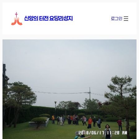
콘
텐
신앙의 터전 요당리성지
로그인
츠
로
바
로
가
기