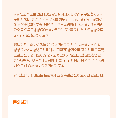
서해안고속도로 발안 IC(요당리성지까지 8km) ▸ 구문천지하차
도에서 ‘아산,안중 방면으로 지하차도 진입(3km) ▸ 요당교차로
에서 ‘수원,팔탄,포승’ 방면으로 오른쪽방향(1.6km) ▸ 요당리방
면으로 오른쪽방향(70m) ▸ 굴다리 3개를 지나서 왼쪽방향으로
2km ▸ 요당리성지 도착
평택제천고속도로 청북IC (요당리성지까지 4.5km) ▸ 수원 발안
방향 2km ▸ 청북교차로에서 ‘고렴길’ 방면으로 고가차로 오른쪽
옆길로 들어와서(800m) ▸ 교차로에서 ‘오산,양감,고렴산업단
지’ 방면으로 오른쪽 1시방향(100m) ▸ 요당길 방면으로 왼쪽방
향으로 (1.8km) ▸ 요당리성지 도착
※ 참고 : 대형버스는 느린휴게소 좌측길로 들어오시면 안됩니다.
문의하기