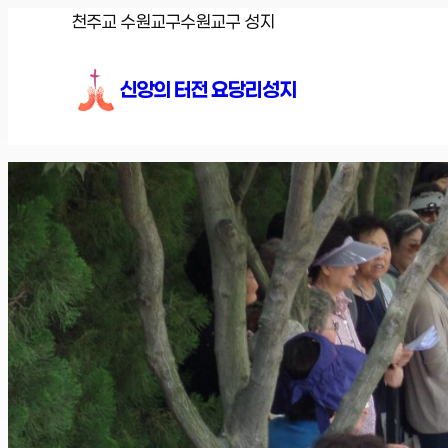
콘
천주교 수원교구
수원교구 성지
텐
츠
신앙의 터전 요당리성지
로
바
로
가
기