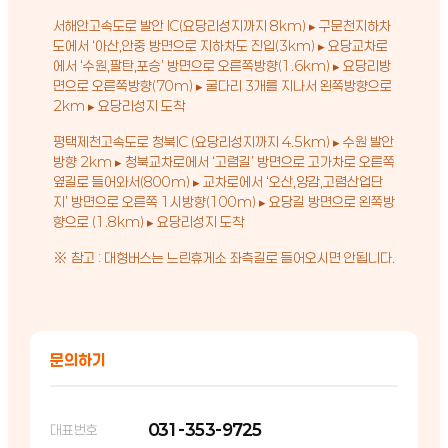
서해안고속도로 발안 IC(요당리성지까지 8km) ▸ 구문천지하차
도에서 ‘아산,안중 방면으로 지하차도 진입(3km) ▸ 요당교차로
에서 ‘수원,팔탄,포승’ 방면으로 오른쪽방향(1.6km) ▸ 요당리방
면으로 오른쪽방향(70m) ▸ 굴다리 3개를 지나서 왼쪽방향으로
2km ▸ 요당리성지 도착
평택제천고속도로 청북IC (요당리성지까지 4.5km) ▸ 수원 발안
방향 2km ▸ 청북교차로에서 ‘고렴길’ 방면으로 고가차로 오른쪽
옆길로 들어와서(800m) ▸ 교차로에서 ‘오산,양감,고렴산업단
지’ 방면으로 오른쪽 1시방향(100m) ▸ 요당길 방면으로 왼쪽방
향으로 (1.8km) ▸ 요당리성지 도착
※ 참고 : 대형버스는 느린휴게소 좌측길로 들어오시면 안됩니다.
문의하기
031-353-9725
대표번호