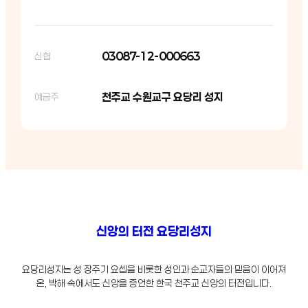
03087-12-000663
신협
천주교 수원교구 요당리 성지
예금주
신앙의 터전 요당리성지
요당리성지는 성 장주기 요셉을 비롯한 성인과 순교자들의 믿음이 이어져
온, 박해 속에서도 신앙을 증언한 한국 천주교 신앙의 터전입니다.