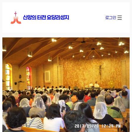
콘
텐
신앙의 터전 요당리성지
로그인
츠
로
바
로
가
기