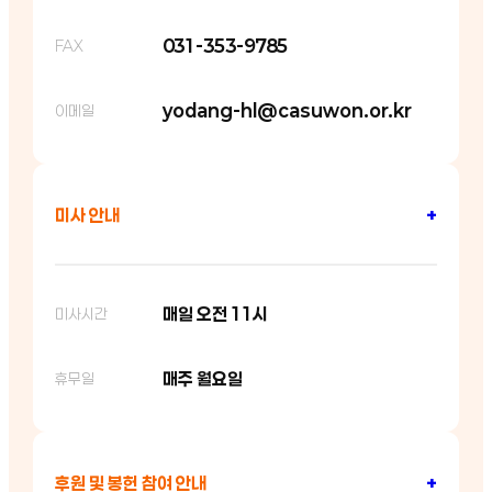
031-353-9785
FAX
yodang-hl@casuwon.or.kr
이메일
미사 안내
+
매일 오전 11시
미사시간
매주 월요일
휴무일
후원 및 봉헌 참여 안내
+