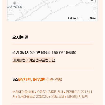
100m
오시는 길
경기 화성시 양감면 요당길 155 (우18635)
네이버맵
카카오맵
구글맵
티맵
8471번, 8472번
(수원-안중)
버스
수원역(안중방향) ▸ 요당3리 정류장 하차 ▸ 정면굴다리 2개 지나
서 ▸ 왼쪽마을길로 20분(2km)정도 도보 ▸ 요당리성지 도착