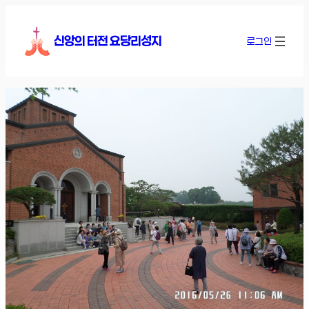
콘
텐
신앙의 터전 요당리성지
로그인
츠
로
바
로
가
기