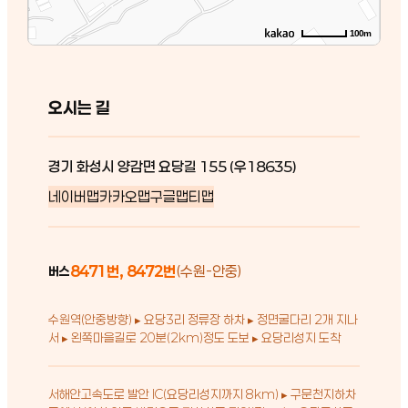
100m
오시는 길
경기 화성시 양감면 요당길 155 (우18635)
네이버맵
카카오맵
구글맵
티맵
8471번, 8472번
(수원-안중)
버스
수원역(안중방향) ▸ 요당3리 정류장 하차 ▸ 정면굴다리 2개 지나
서 ▸ 왼쪽마을길로 20분(2km)정도 도보 ▸ 요당리성지 도착
서해안고속도로 발안 IC(요당리성지까지 8km) ▸ 구문천지하차