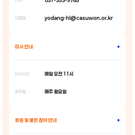
031-353-9785
FAX
yodang-hl@casuwon.or.kr
이메일
미사 안내
+
매일 오전 11시
미사시간
매주 월요일
휴무일
후원 및 봉헌 참여 안내
+