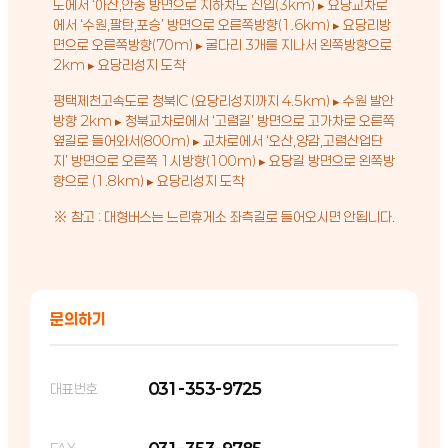
도에서 ‘아산,안중 방면으로 지하차도 진입(3km) ▸ 요당교차로
에서 ‘수원,팔탄,포승’ 방면으로 오른쪽방향(1.6km) ▸ 요당리방
면으로 오른쪽방향(70m) ▸ 굴다리 3개를 지나서 왼쪽방향으로
2km ▸ 요당리성지 도착
평택제천고속도로 청북IC (요당리성지까지 4.5km) ▸ 수원 발안
방향 2km ▸ 청북교차로에서 ‘고렴길’ 방면으로 고가차로 오른쪽
옆길로 들어와서(800m) ▸ 교차로에서 ‘오산,양감,고렴산업단
지’ 방면으로 오른쪽 1시방향(100m) ▸ 요당길 방면으로 왼쪽방
향으로 (1.8km) ▸ 요당리성지 도착
※ 참고 : 대형버스는 느린휴게소 좌측길로 들어오시면 안됩니다.
문의하기
031-353-9725
대표번호