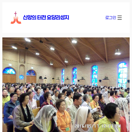
콘
텐
신앙의 터전 요당리성지
로그인
츠
로
바
로
가
기