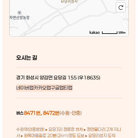
100m
오시는 길
경기 화성시 양감면 요당길 155 (우18635)
네이버맵
카카오맵
구글맵
티맵
8471번, 8472번
(수원-안중)
버스
수원역(안중방향) ▸ 요당3리 정류장 하차 ▸ 정면굴다리 2개 지나
서 ▸ 왼쪽마을길로 20분(2km)정도 도보 ▸ 요당리성지 도착