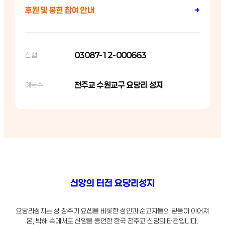
후원 및 봉헌 참여 안내
+
03087-12-000663
신협
천주교 수원교구 요당리 성지
예금주
신앙의 터전 요당리성지
요당리성지는 성 장주기 요셉을 비롯한 성인과 순교자들의 믿음이 이어져
온, 박해 속에서도 신앙을 증언한 한국 천주교 신앙의 터전입니다.