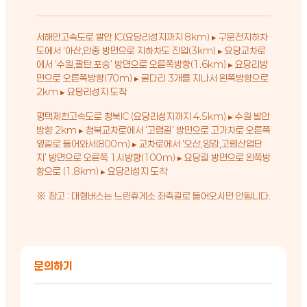
서해안고속도로 발안 IC(요당리성지까지 8km) ▸ 구문천지하차
도에서 ‘아산,안중 방면으로 지하차도 진입(3km) ▸ 요당교차로
에서 ‘수원,팔탄,포승’ 방면으로 오른쪽방향(1.6km) ▸ 요당리방
면으로 오른쪽방향(70m) ▸ 굴다리 3개를 지나서 왼쪽방향으로
2km ▸ 요당리성지 도착
평택제천고속도로 청북IC (요당리성지까지 4.5km) ▸ 수원 발안
방향 2km ▸ 청북교차로에서 ‘고렴길’ 방면으로 고가차로 오른쪽
옆길로 들어와서(800m) ▸ 교차로에서 ‘오산,양감,고렴산업단
지’ 방면으로 오른쪽 1시방향(100m) ▸ 요당길 방면으로 왼쪽방
향으로 (1.8km) ▸ 요당리성지 도착
※ 참고 : 대형버스는 느린휴게소 좌측길로 들어오시면 안됩니다.
문의하기