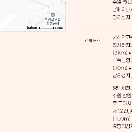
수원역(안
2개 지나
당리성지
100m
서해안고속
전세 버스
천지하차도
(3km)
른쪽방향(
(70m)
당리성지
평택제천고
수원 발안
로 고가차
서 ‘오산
(100m)
요당리성