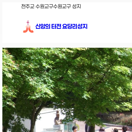
콘
천주교 수원교구
수원교구 성지
텐
츠
신앙의 터전 요당리성지
로
바
로
가
기