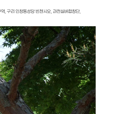
구역, 구리 인창동성당 빈첸시오, 과천실버합창단,