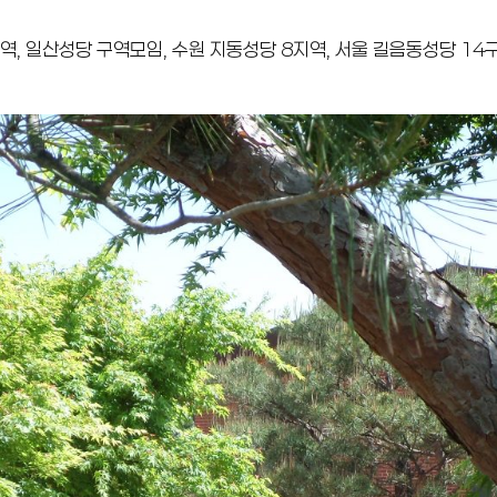
, 일산성당 구역모임, 수원 지동성당 8지역, 서울 길음동성당 14