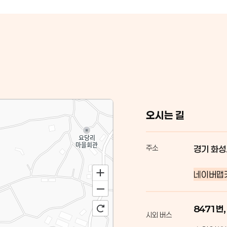
오시는 길
주소
경기 화성
네이버맵
8471번,
시외 버스