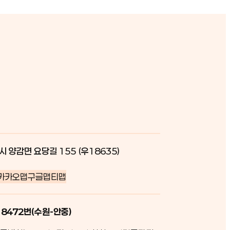
시 양감면 요당길 155 (우18635)
카카오맵
구글맵
티맵
 8472번(수원-안중)