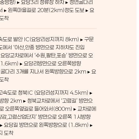
중방향) ▸ 요당3리 정류장 하차 ▸ 정면굴다리
서 ▸ 왼쪽마을길로 20분(2km)정도 도보 ▸ 요
 도착
도로 발안 IC(요당리성지까지 8km) ▸ 구문
에서 ‘아산,안중 방면으로 지하차도 진입
 ▸ 요당교차로에서 ‘수원,팔탄,포승’ 방면으로 오
1.6km) ▸ 요당리방면으로 오른쪽방향
 ▸ 굴다리 3개를 지나서 왼쪽방향으로 2km ▸ 요
 도착
속도로 청북IC (요당리성지까지 4.5km) ▸
방향 2km ▸ 청북교차로에서 ‘고렴길’ 방면으
로 오른쪽옆길로 들어와서(800m) ▸ 교차로에
,양감,고렴산업단지’ 방면으로 오른쪽 1시방향
 ▸ 요당길 방면으로 왼쪽방향으로 (1.8km) ▸
지 도착