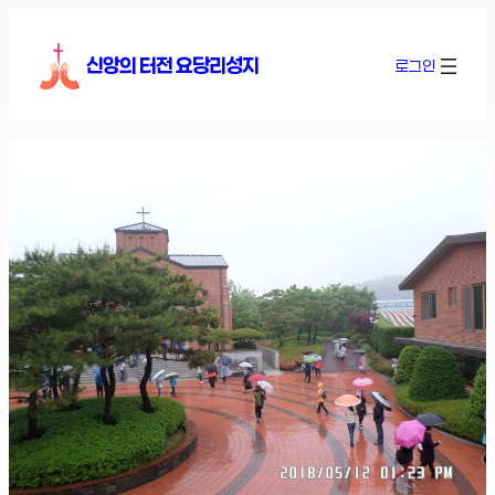
콘
텐
신앙의 터전 요당리성지
로그인
츠
로
바
로
가
기