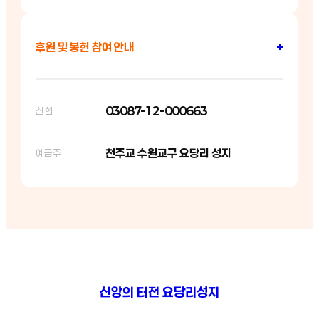
후원 및 봉헌 참여 안내
+
03087-12-000663
신협
천주교 수원교구 요당리 성지
예금주
신앙의 터전 요당리성지