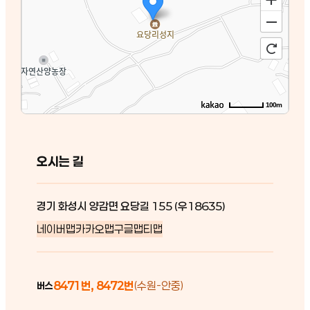
100m
오시는 길
경기 화성시 양감면 요당길 155 (우18635)
네이버맵
카카오맵
구글맵
티맵
8471번, 8472번
(수원-안중)
버스