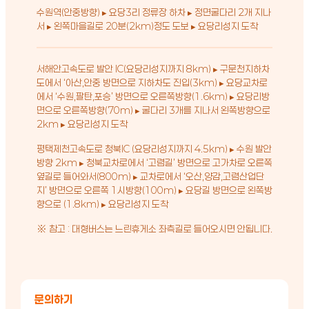
수원역(안중방향) ▸ 요당3리 정류장 하차 ▸ 정면굴다리 2개 지나
서 ▸ 왼쪽마을길로 20분(2km)정도 도보 ▸ 요당리성지 도착
서해안고속도로 발안 IC(요당리성지까지 8km) ▸ 구문천지하차
도에서 ‘아산,안중 방면으로 지하차도 진입(3km) ▸ 요당교차로
에서 ‘수원,팔탄,포승’ 방면으로 오른쪽방향(1.6km) ▸ 요당리방
면으로 오른쪽방향(70m) ▸ 굴다리 3개를 지나서 왼쪽방향으로
2km ▸ 요당리성지 도착
평택제천고속도로 청북IC (요당리성지까지 4.5km) ▸ 수원 발안
방향 2km ▸ 청북교차로에서 ‘고렴길’ 방면으로 고가차로 오른쪽
옆길로 들어와서(800m) ▸ 교차로에서 ‘오산,양감,고렴산업단
지’ 방면으로 오른쪽 1시방향(100m) ▸ 요당길 방면으로 왼쪽방
향으로 (1.8km) ▸ 요당리성지 도착
※ 참고 : 대형버스는 느린휴게소 좌측길로 들어오시면 안됩니다.
문의하기