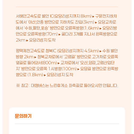
서해안고속도로 발안 IC(요당리성지까지 8km) ▸ 구문천지하차
도에서 ‘아산,안중 방면으로 지하차도 진입(3km) ▸ 요당교차로
에서 ‘수원,팔탄,포승’ 방면으로 오른쪽방향(1.6km) ▸ 요당리방
면으로 오른쪽방향(70m) ▸ 굴다리 3개를 지나서 왼쪽방향으로
2km ▸ 요당리성지 도착
평택제천고속도로 청북IC (요당리성지까지 4.5km) ▸ 수원 발안
방향 2km ▸ 청북교차로에서 ‘고렴길’ 방면으로 고가차로 오른쪽
옆길로 들어와서(800m) ▸ 교차로에서 ‘오산,양감,고렴산업단
지’ 방면으로 오른쪽 1시방향(100m) ▸ 요당길 방면으로 왼쪽방
향으로 (1.8km) ▸ 요당리성지 도착
※ 참고 : 대형버스는 느린휴게소 좌측길로 들어오시면 안됩니다.
문의하기