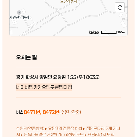
100m
오시는 길
경기 화성시 양감면 요당길 155 (우18635)
네이버맵
카카오맵
구글맵
티맵
8471번, 8472번
(수원-안중)
버스
수원역(안중방향) ▸ 요당3리 정류장 하차 ▸ 정면굴다리 2개 지나
서 ▸ 왼쪽마을길로 20분(2km)정도 도보 ▸ 요당리성지 도착