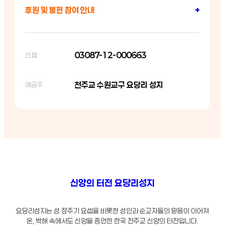
후원 및 봉헌 참여 안내
+
03087-12-000663
신협
천주교 수원교구 요당리 성지
예금주
신앙의 터전 요당리성지
요당리성지는 성 장주기 요셉을 비롯한 성인과 순교자들의 믿음이 이어져
온, 박해 속에서도 신앙을 증언한 한국 천주교 신앙의 터전입니다.