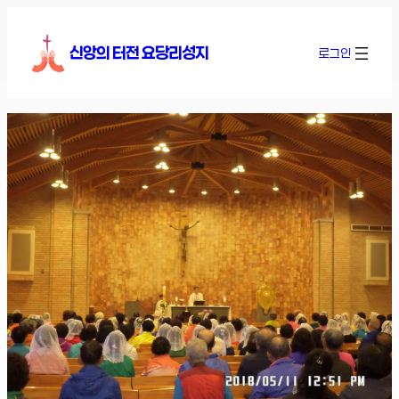
콘
텐
신앙의 터전 요당리성지
로그인
츠
로
바
로
가
기