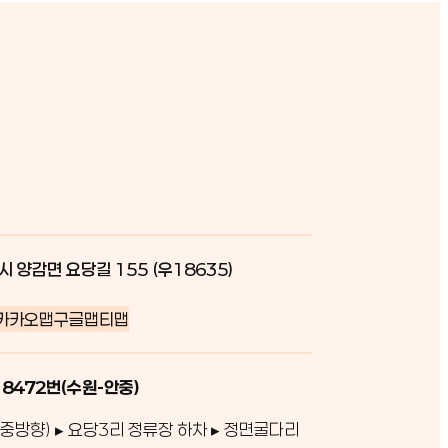
시 양감면 요당길 155 (우18635)
카카오맵
구글맵
티맵
 8472번(수원-안중)
중방향) ▸ 요당3리 정류장 하차 ▸ 정면굴다리