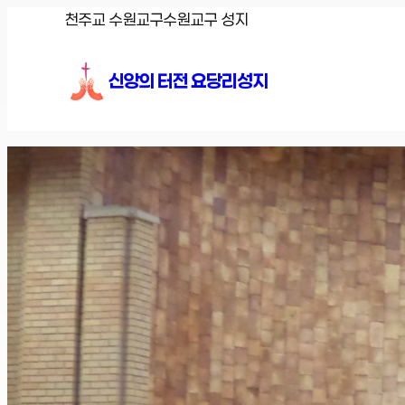
콘
천주교 수원교구
수원교구 성지
텐
츠
신앙의 터전 요당리성지
로
바
로
가
기