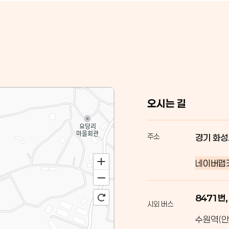
오시는 길
주소
경기 화성
네이버맵
8471번,
시외 버스
수원역(안