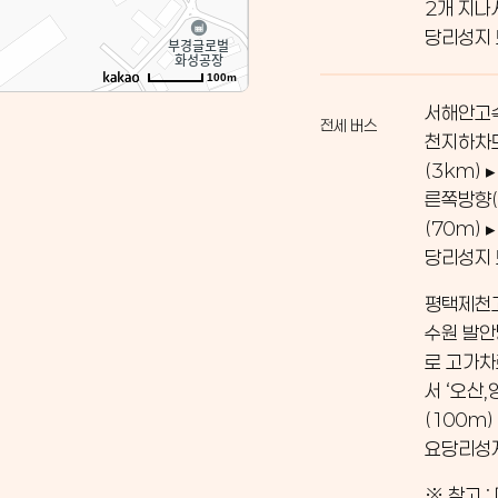
2개 지나
당리성지
100m
서해안고속
전세 버스
천지하차도
(3km)
른쪽방향(
(70m)
당리성지
평택제천고
수원 발안
로 고가차
서 ‘오산
(100m)
요당리성
※ 참고 