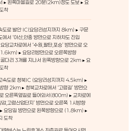
서 ▸ 왼쪽마을길로 20분(2km)정도 도보 ▸ 요
 도착
도로 발안 IC(요당리성지까지 8km) ▸ 구문
에서 ‘아산,안중 방면으로 지하차도 진입
 ▸ 요당교차로에서 ‘수원,팔탄,포승’ 방면으로 오
1.6km) ▸ 요당리방면으로 오른쪽방향
 ▸ 굴다리 3개를 지나서 왼쪽방향으로 2km ▸ 요
 도착
속도로 청북IC (요당리성지까지 4.5km) ▸
방향 2km ▸ 청북교차로에서 ‘고렴길’ 방면으
로 오른쪽옆길로 들어와서(800m) ▸ 교차로에
,양감,고렴산업단지’ 방면으로 오른쪽 1시방향
 ▸ 요당길 방면으로 왼쪽방향으로 (1.8km) ▸
지 도착
: 대형버스는 느린휴게소 좌측길로 들어오시면