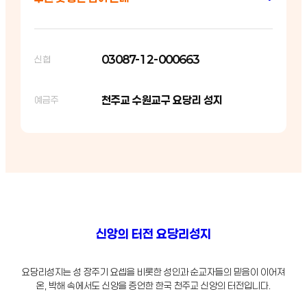
03087-12-000663
신협
천주교 수원교구 요당리 성지
예금주
신앙의 터전 요당리성지
요당리성지는 성 장주기 요셉을 비롯한 성인과 순교자들의 믿음이 이어져
온, 박해 속에서도 신앙을 증언한 한국 천주교 신앙의 터전입니다.