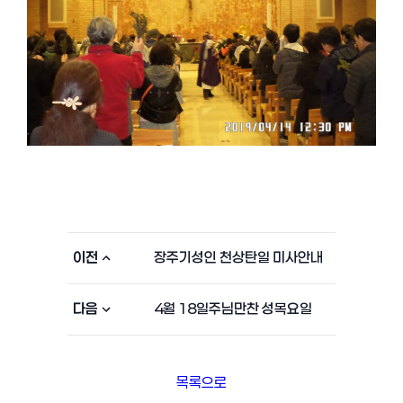
이전
장주기성인 천상탄일 미사안내
다음
4월 18일주님만찬 성목요일
목록으로