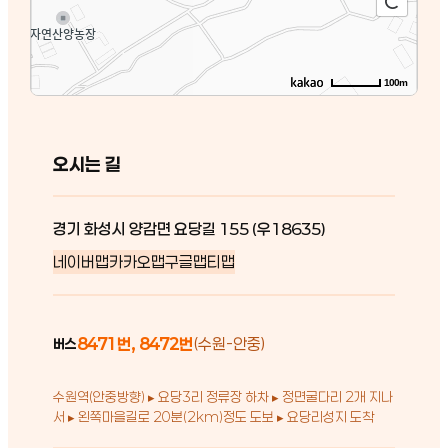
100m
오시는 길
경기 화성시 양감면 요당길 155 (우18635)
네이버맵
카카오맵
구글맵
티맵
8471번, 8472번
(수원-안중)
버스
수원역(안중방향) ▸ 요당3리 정류장 하차 ▸ 정면굴다리 2개 지나
서 ▸ 왼쪽마을길로 20분(2km)정도 도보 ▸ 요당리성지 도착