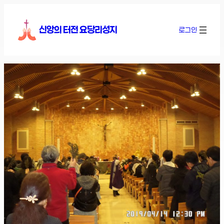
콘
텐
신앙의 터전 요당리성지
로그인
츠
로
바
로
가
기