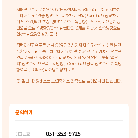
서해안고속도로 발안 IC(요당리성지까지 8km) ▸ 구문천지하차
도에서 ‘아산,안중 방면으로 지하차도 진입(3km) ▸ 요당교차로
에서 ‘수원,팔탄,포승’ 방면으로 오른쪽방향(1.6km) ▸ 요당리방
면으로 오른쪽방향(70m) ▸ 굴다리 3개를 지나서 왼쪽방향으로
2km ▸ 요당리성지 도착
평택제천고속도로 청북IC (요당리성지까지 4.5km) ▸ 수원 발안
방향 2km ▸ 청북교차로에서 ‘고렴길’ 방면으로 고가차로 오른쪽
옆길로 들어와서(800m) ▸ 교차로에서 ‘오산,양감,고렴산업단
지’ 방면으로 오른쪽 1시방향(100m) ▸ 요당길 방면으로 왼쪽방
향으로 (1.8km) ▸ 요당리성지 도착
※ 참고 : 대형버스는 느린휴게소 좌측길로 들어오시면 안됩니다.
문의하기
031-353-9725
대표번호