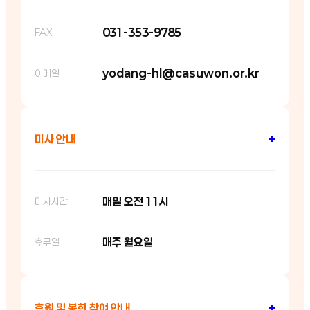
031-353-9785
FAX
yodang-hl@casuwon.or.kr
이메일
미사 안내
+
매일 오전 11시
미사시간
매주 월요일
휴무일
후원 및 봉헌 참여 안내
+