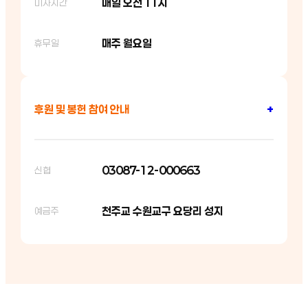
매일 오전 11시
미사시간
매주 월요일
휴무일
후원 및 봉헌 참여 안내
+
03087-12-000663
신협
천주교 수원교구 요당리 성지
예금주