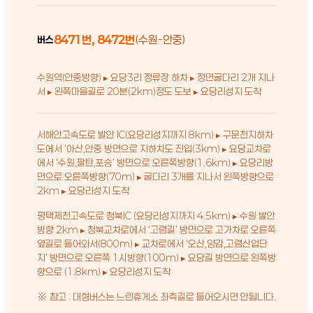
8471번, 8472번
(수원-안중)
버스
수원역(안중방향) ▸ 요당3리 정류장 하차 ▸ 정면굴다리 2개 지나
서 ▸ 왼쪽마을길로 20분(2km)정도 도보 ▸ 요당리성지 도착
서해안고속도로 발안 IC(요당리성지까지 8km) ▸ 구문천지하차
도에서 ‘아산,안중 방면으로 지하차도 진입(3km) ▸ 요당교차로
에서 ‘수원,팔탄,포승’ 방면으로 오른쪽방향(1.6km) ▸ 요당리방
면으로 오른쪽방향(70m) ▸ 굴다리 3개를 지나서 왼쪽방향으로
2km ▸ 요당리성지 도착
평택제천고속도로 청북IC (요당리성지까지 4.5km) ▸ 수원 발안
방향 2km ▸ 청북교차로에서 ‘고렴길’ 방면으로 고가차로 오른쪽
옆길로 들어와서(800m) ▸ 교차로에서 ‘오산,양감,고렴산업단
지’ 방면으로 오른쪽 1시방향(100m) ▸ 요당길 방면으로 왼쪽방
향으로 (1.8km) ▸ 요당리성지 도착
※ 참고 : 대형버스는 느린휴게소 좌측길로 들어오시면 안됩니다.