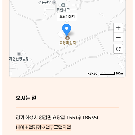
요당리성지
100m
오시는 길
경기 화성시 양감면 요당길 155 (우18635)
네이버맵
카카오맵
구글맵
티맵