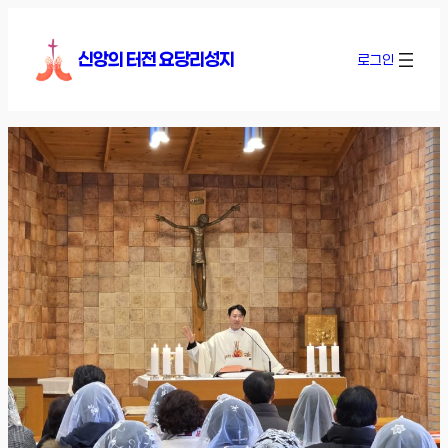
콘
텐
신앙의 터전 요당리성지
로그인
츠
로
바
로
가
기