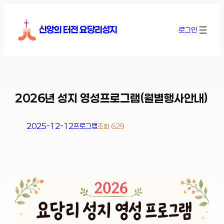
콘
텐
신앙의 터전 요당리성지
로그인
츠
로
바
로
가
기
2026년 성지 영성프로그램(월별행사안내)
2025-12-12
프로그램
조회 629