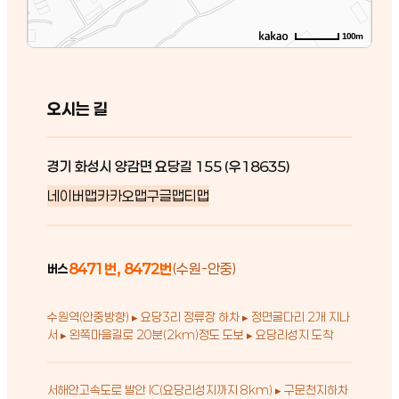
100m
오시는 길
경기 화성시 양감면 요당길 155 (우18635)
네이버맵
카카오맵
구글맵
티맵
8471번, 8472번
(수원-안중)
버스
수원역(안중방향) ▸ 요당3리 정류장 하차 ▸ 정면굴다리 2개 지나
서 ▸ 왼쪽마을길로 20분(2km)정도 도보 ▸ 요당리성지 도착
서해안고속도로 발안 IC(요당리성지까지 8km) ▸ 구문천지하차