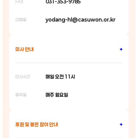
031-353-9785
FAX
yodang-hl@casuwon.or.kr
이메일
미사 안내
+
매일 오전 11시
미사시간
매주 월요일
휴무일
후원 및 봉헌 참여 안내
+