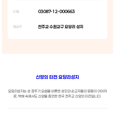
03087-12-000663
신협
천주교 수원교구 요당리 성지
예금주
신앙의 터전 요당리성지
요당리성지는 성 장주기 요셉을 비롯한 성인과 순교자들의 믿음이 이어져
온, 박해 속에서도 신앙을 증언한 한국 천주교 신앙의 터전입니다.