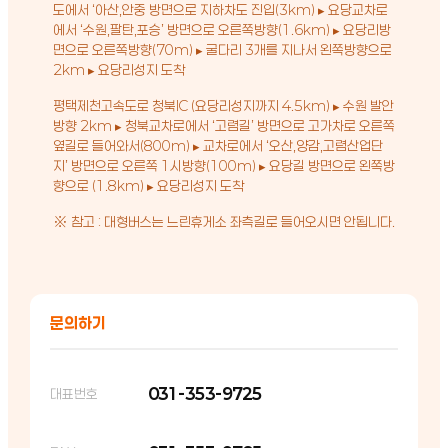
도에서 ‘아산,안중 방면으로 지하차도 진입(3km) ▸ 요당교차로
에서 ‘수원,팔탄,포승’ 방면으로 오른쪽방향(1.6km) ▸ 요당리방
면으로 오른쪽방향(70m) ▸ 굴다리 3개를 지나서 왼쪽방향으로
2km ▸ 요당리성지 도착
평택제천고속도로 청북IC (요당리성지까지 4.5km) ▸ 수원 발안
방향 2km ▸ 청북교차로에서 ‘고렴길’ 방면으로 고가차로 오른쪽
옆길로 들어와서(800m) ▸ 교차로에서 ‘오산,양감,고렴산업단
지’ 방면으로 오른쪽 1시방향(100m) ▸ 요당길 방면으로 왼쪽방
향으로 (1.8km) ▸ 요당리성지 도착
※ 참고 : 대형버스는 느린휴게소 좌측길로 들어오시면 안됩니다.
문의하기
031-353-9725
대표번호