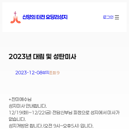
콘
텐
신앙의 터전 요당리성지
로그인
츠
로
바
로
가
기
2023년 대림 및 성탄미사
2023-12-08
성지
조회 9
+찬미예수님
성지미사 안내합니다.
12/19(화)~12/22(금) 전담신부님 피정으로 성지에서 미사가
없습니다.
성지개방은 합니다.(오전 9시~오후5시) 입니다.