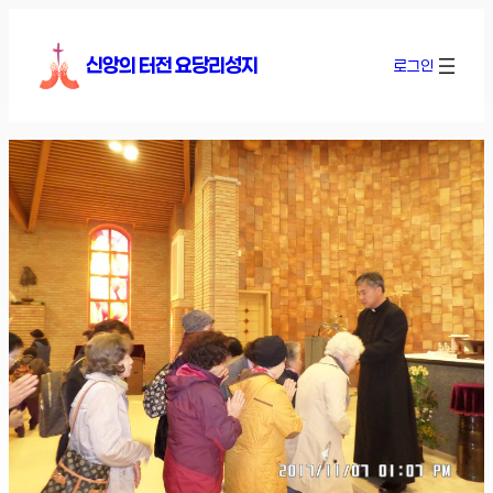
콘
텐
신앙의 터전 요당리성지
로그인
츠
로
바
로
가
기