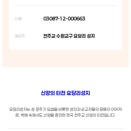
03087-12-000663
신협
천주교 수원교구 요당리 성지
예금주
신앙의 터전 요당리성지
요당리성지는 성 장주기 요셉을 비롯한 성인과 순교자들의 믿음이 이어져
온, 박해 속에서도 신앙을 증언한 한국 천주교 신앙의 터전입니다.