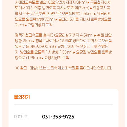
서해안고속도로 발안 IC(요당리성지까지 8km) ▸ 구문천지하차
도에서 ‘아산,안중 방면으로 지하차도 진입(3km) ▸ 요당교차로
에서 ‘수원,팔탄,포승’ 방면으로 오른쪽방향(1.6km) ▸ 요당리방
면으로 오른쪽방향(70m) ▸ 굴다리 3개를 지나서 왼쪽방향으로
2km ▸ 요당리성지 도착
평택제천고속도로 청북IC (요당리성지까지 4.5km) ▸ 수원 발안
방향 2km ▸ 청북교차로에서 ‘고렴길’ 방면으로 고가차로 오른쪽
옆길로 들어와서(800m) ▸ 교차로에서 ‘오산,양감,고렴산업단
지’ 방면으로 오른쪽 1시방향(100m) ▸ 요당길 방면으로 왼쪽방
향으로 (1.8km) ▸ 요당리성지 도착
※ 참고 : 대형버스는 느린휴게소 좌측길로 들어오시면 안됩니다.
문의하기
031-353-9725
대표번호