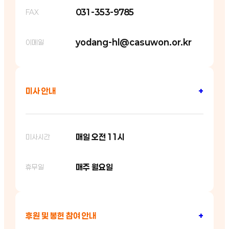
031-353-9785
FAX
yodang-hl@casuwon.or.kr
이메일
미사 안내
+
매일 오전 11시
미사시간
매주 월요일
휴무일
후원 및 봉헌 참여 안내
+