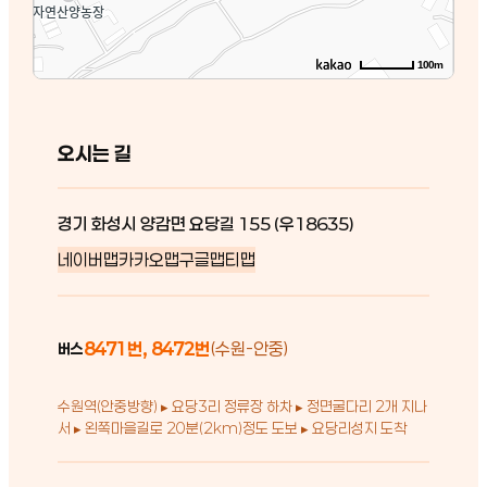
100m
오시는 길
경기 화성시 양감면 요당길 155 (우18635)
네이버맵
카카오맵
구글맵
티맵
8471번, 8472번
(수원-안중)
버스
수원역(안중방향) ▸ 요당3리 정류장 하차 ▸ 정면굴다리 2개 지나
서 ▸ 왼쪽마을길로 20분(2km)정도 도보 ▸ 요당리성지 도착