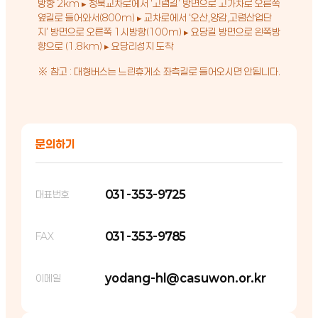
방향 2km ▸ 청북교차로에서 ‘고렴길’ 방면으로 고가차로 오른쪽
옆길로 들어와서(800m) ▸ 교차로에서 ‘오산,양감,고렴산업단
지’ 방면으로 오른쪽 1시방향(100m) ▸ 요당길 방면으로 왼쪽방
향으로 (1.8km) ▸ 요당리성지 도착
※ 참고 : 대형버스는 느린휴게소 좌측길로 들어오시면 안됩니다.
문의하기
031-353-9725
대표번호
031-353-9785
FAX
yodang-hl@casuwon.or.kr
이메일