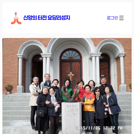
콘
텐
신앙의 터전 요당리성지
로그인
츠
로
바
로
가
기