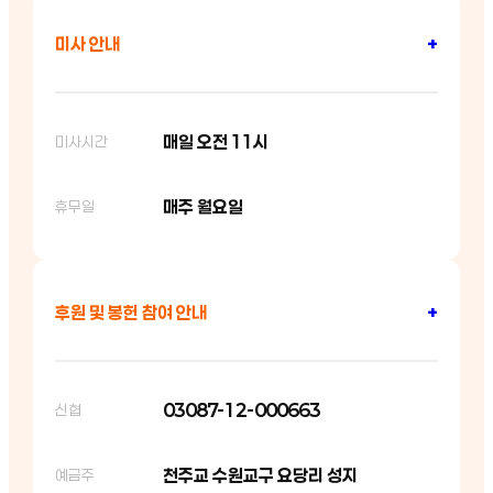
미사 안내
+
매일 오전 11시
미사시간
매주 월요일
휴무일
후원 및 봉헌 참여 안내
+
03087-12-000663
신협
천주교 수원교구 요당리 성지
예금주