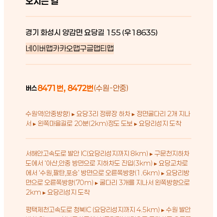
오시는 길
경기 화성시 양감면 요당길 155 (우18635)
네이버맵
카카오맵
구글맵
티맵
8471번, 8472번
(수원-안중)
버스
수원역(안중방향) ▸ 요당3리 정류장 하차 ▸ 정면굴다리 2개 지나
서 ▸ 왼쪽마을길로 20분(2km)정도 도보 ▸ 요당리성지 도착
서해안고속도로 발안 IC(요당리성지까지 8km) ▸ 구문천지하차
도에서 ‘아산,안중 방면으로 지하차도 진입(3km) ▸ 요당교차로
에서 ‘수원,팔탄,포승’ 방면으로 오른쪽방향(1.6km) ▸ 요당리방
면으로 오른쪽방향(70m) ▸ 굴다리 3개를 지나서 왼쪽방향으로
2km ▸ 요당리성지 도착
평택제천고속도로 청북IC (요당리성지까지 4.5km) ▸ 수원 발안