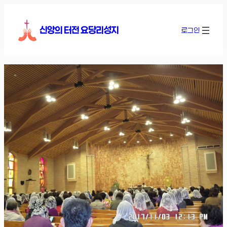
콘
텐
신앙의 터전 요당리성지
로그인
츠
로
바
로
가
기