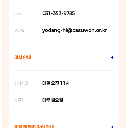
031-353-9785
FAX
yodang-hl@casuwon.or.kr
이메일
미사 안내
+
매일 오전 11시
미사시간
매주 월요일
휴무일
후원 및 봉헌 참여 안내
+