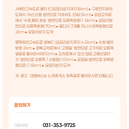
서해안고속도로 발안 IC(요당리성지까지 8km) ▸ 구문천지하차
도에서 ‘아산,안중 방면으로 지하차도 진입(3km) ▸ 요당교차로
에서 ‘수원,팔탄,포승’ 방면으로 오른쪽방향(1.6km) ▸ 요당리방
면으로 오른쪽방향(70m) ▸ 굴다리 3개를 지나서 왼쪽방향으로
2km ▸ 요당리성지 도착
평택제천고속도로 청북IC (요당리성지까지 4.5km) ▸ 수원 발안
방향 2km ▸ 청북교차로에서 ‘고렴길’ 방면으로 고가차로 오른쪽
옆길로 들어와서(800m) ▸ 교차로에서 ‘오산,양감,고렴산업단
지’ 방면으로 오른쪽 1시방향(100m) ▸ 요당길 방면으로 왼쪽방
향으로 (1.8km) ▸ 요당리성지 도착
※ 참고 : 대형버스는 느린휴게소 좌측길로 들어오시면 안됩니다.
문의하기
031-353-9725
대표번호