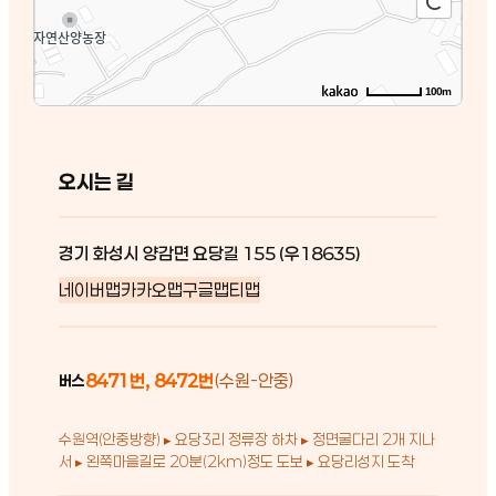
100m
오시는 길
경기 화성시 양감면 요당길 155 (우18635)
네이버맵
카카오맵
구글맵
티맵
8471번, 8472번
(수원-안중)
버스
수원역(안중방향) ▸ 요당3리 정류장 하차 ▸ 정면굴다리 2개 지나
서 ▸ 왼쪽마을길로 20분(2km)정도 도보 ▸ 요당리성지 도착