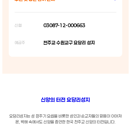
03087-12-000663
신협
천주교 수원교구 요당리 성지
예금주
신앙의 터전 요당리성지
요당리성지는 성 장주기 요셉을 비롯한 성인과 순교자들의 믿음이 이어져
온, 박해 속에서도 신앙을 증언한 한국 천주교 신앙의 터전입니다.