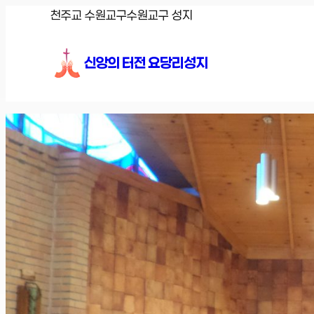
콘
천주교 수원교구
수원교구 성지
텐
츠
신앙의 터전 요당리성지
로
바
로
가
기