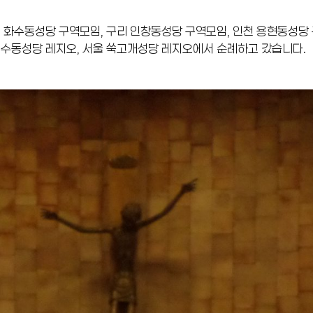
천 화수동성당 구역모임, 구리 인창동성당 구역모임, 인천 용현동성당
연수동성당 레지오, 서울 쑥고개성당 레지오에서 순례하고 갔습니다.