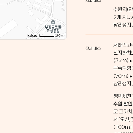
시외 버스
수원역(안
2개 지나
당리성지
100m
서해안고속
전세 버스
천지하차도
(3km)
른쪽방향(
(70m)
당리성지
평택제천고
수원 발안
로 고가차
서 ‘오산
(100m)