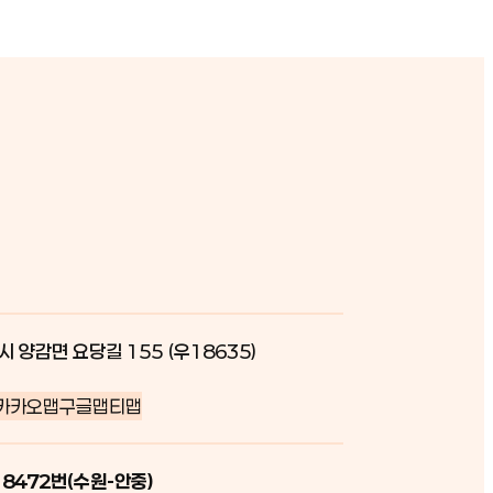
시 양감면 요당길 155 (우18635)
카카오맵
구글맵
티맵
 8472번(수원-안중)