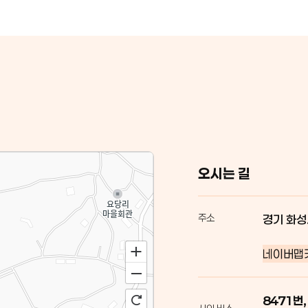
오시는 길
주소
경기 화성
네이버맵
8471번,