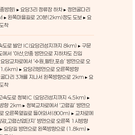
중방향) ▸ 요당3리 정류장 하차 ▸ 정면굴다리
서 ▸ 왼쪽마을길로 20분(2km)정도 도보 ▸ 요
 도착
도로 발안 IC(요당리성지까지 8km) ▸ 구문
에서 ‘아산,안중 방면으로 지하차도 진입
 ▸ 요당교차로에서 ‘수원,팔탄,포승’ 방면으로 오
1.6km) ▸ 요당리방면으로 오른쪽방향
 ▸ 굴다리 3개를 지나서 왼쪽방향으로 2km ▸ 요
 도착
속도로 청북IC (요당리성지까지 4.5km) ▸
방향 2km ▸ 청북교차로에서 ‘고렴길’ 방면으
로 오른쪽옆길로 들어와서(800m) ▸ 교차로에
,양감,고렴산업단지’ 방면으로 오른쪽 1시방향
 ▸ 요당길 방면으로 왼쪽방향으로 (1.8km) ▸