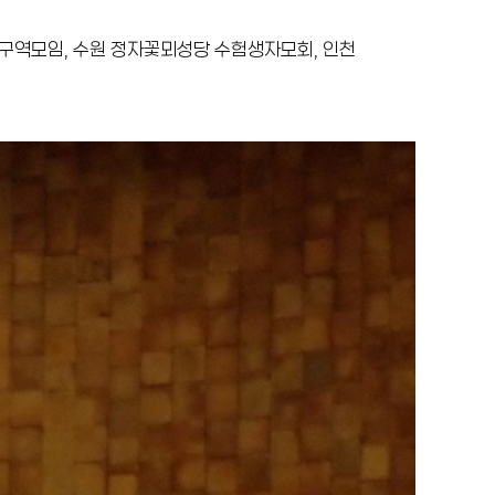
 구역모임, 수원 정자꽃뫼성당 수험생자모회, 인천