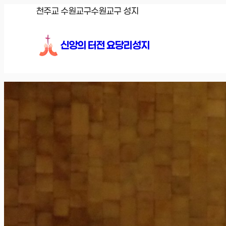
콘
천주교 수원교구
수원교구 성지
텐
츠
신앙의 터전 요당리성지
로
바
로
가
기