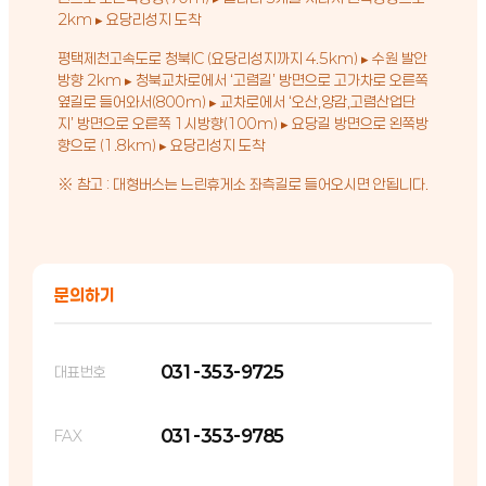
2km ▸ 요당리성지 도착
평택제천고속도로 청북IC (요당리성지까지 4.5km) ▸ 수원 발안
방향 2km ▸ 청북교차로에서 ‘고렴길’ 방면으로 고가차로 오른쪽
옆길로 들어와서(800m) ▸ 교차로에서 ‘오산,양감,고렴산업단
지’ 방면으로 오른쪽 1시방향(100m) ▸ 요당길 방면으로 왼쪽방
향으로 (1.8km) ▸ 요당리성지 도착
※ 참고 : 대형버스는 느린휴게소 좌측길로 들어오시면 안됩니다.
문의하기
031-353-9725
대표번호
031-353-9785
FAX