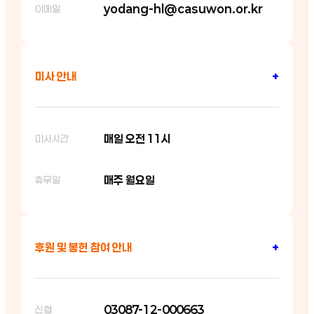
yodang-hl@casuwon.or.kr
이메일
미사 안내
+
매일 오전 11시
미사시간
매주 월요일
휴무일
후원 및 봉헌 참여 안내
+
03087-12-000663
신협