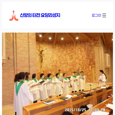
콘
텐
신앙의 터전 요당리성지
로그인
츠
로
바
로
가
기