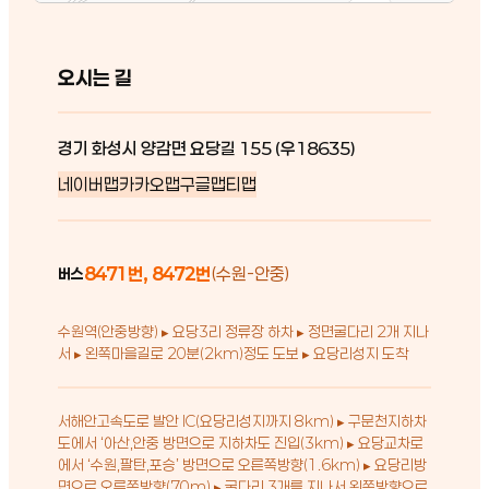
오시는 길
경기 화성시 양감면 요당길 155 (우18635)
네이버맵
카카오맵
구글맵
티맵
8471번, 8472번
(수원-안중)
버스
수원역(안중방향) ▸ 요당3리 정류장 하차 ▸ 정면굴다리 2개 지나
서 ▸ 왼쪽마을길로 20분(2km)정도 도보 ▸ 요당리성지 도착
서해안고속도로 발안 IC(요당리성지까지 8km) ▸ 구문천지하차
도에서 ‘아산,안중 방면으로 지하차도 진입(3km) ▸ 요당교차로
에서 ‘수원,팔탄,포승’ 방면으로 오른쪽방향(1.6km) ▸ 요당리방
면으로 오른쪽방향(70m) ▸ 굴다리 3개를 지나서 왼쪽방향으로