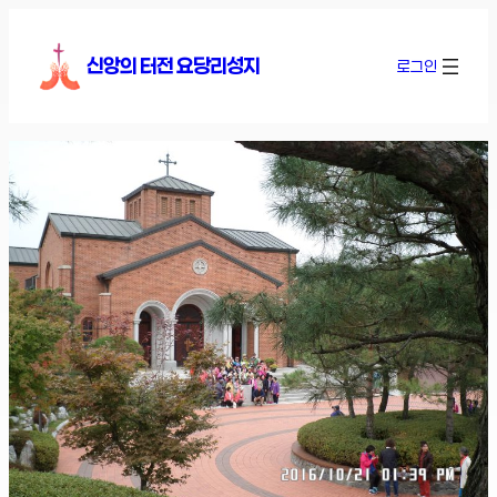
콘
텐
신앙의 터전 요당리성지
로그인
츠
로
바
로
가
기