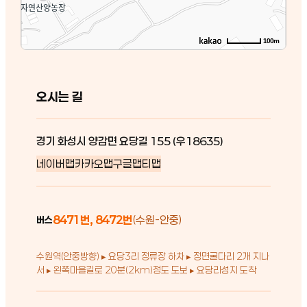
100m
오시는 길
경기 화성시 양감면 요당길 155 (우18635)
네이버맵
카카오맵
구글맵
티맵
8471번, 8472번
(수원-안중)
버스
수원역(안중방향) ▸ 요당3리 정류장 하차 ▸ 정면굴다리 2개 지나
서 ▸ 왼쪽마을길로 20분(2km)정도 도보 ▸ 요당리성지 도착