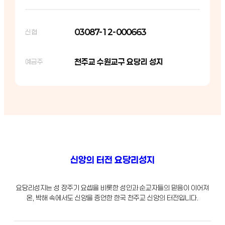
03087-12-000663
신협
천주교 수원교구 요당리 성지
예금주
신앙의 터전 요당리성지
요당리성지는 성 장주기 요셉을 비롯한 성인과 순교자들의 믿음이 이어져
온, 박해 속에서도 신앙을 증언한 한국 천주교 신앙의 터전입니다.