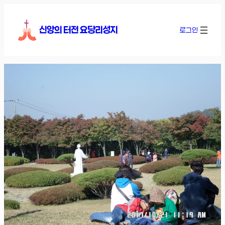
콘
텐
신앙의 터전 요당리성지
로그인
츠
로
바
로
가
기