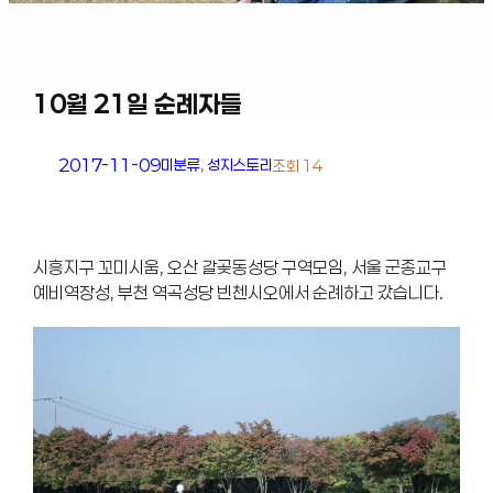
10월 21일 순례자들
2017-11-09
미분류
, 
성지스토리
조회 14
시흥지구 꼬미시움, 오산 갈곶동성당 구역모임, 서울 군종교구
예비역장성, 부천 역곡성당 빈첸시오에서 순례하고 갔습니다.