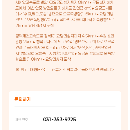
서해안고속도로 발안 IC(요당리성지까지 8km) ▸ 구문천지하차
도에서 ‘아산,안중 방면으로 지하차도 진입(3km) ▸ 요당교차로
에서 ‘수원,팔탄,포승’ 방면으로 오른쪽방향(1.6km) ▸ 요당리방
면으로 오른쪽방향(70m) ▸ 굴다리 3개를 지나서 왼쪽방향으로
2km ▸ 요당리성지 도착
평택제천고속도로 청북IC (요당리성지까지 4.5km) ▸ 수원 발안
방향 2km ▸ 청북교차로에서 ‘고렴길’ 방면으로 고가차로 오른쪽
옆길로 들어와서(800m) ▸ 교차로에서 ‘오산,양감,고렴산업단
지’ 방면으로 오른쪽 1시방향(100m) ▸ 요당길 방면으로 왼쪽방
향으로 (1.8km) ▸ 요당리성지 도착
※ 참고 : 대형버스는 느린휴게소 좌측길로 들어오시면 안됩니다.
문의하기
031-353-9725
대표번호