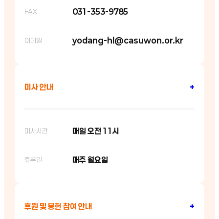
031-353-9785
FAX
yodang-hl@casuwon.or.kr
이메일
미사 안내
+
매일 오전 11시
미사시간
매주 월요일
휴무일
후원 및 봉헌 참여 안내
+