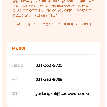
방향 2km ▸ 청북교차로에서 ‘고렴길’ 방면으로 고가차로 오른쪽
옆길로 들어와서(800m) ▸ 교차로에서 ‘오산,양감,고렴산업단
지’ 방면으로 오른쪽 1시방향(100m) ▸ 요당길 방면으로 왼쪽방
향으로 (1.8km) ▸ 요당리성지 도착
※ 참고 : 대형버스는 느린휴게소 좌측길로 들어오시면 안됩니다.
문의하기
031-353-9725
대표번호
031-353-9785
FAX
yodang-hl@casuwon.or.kr
이메일