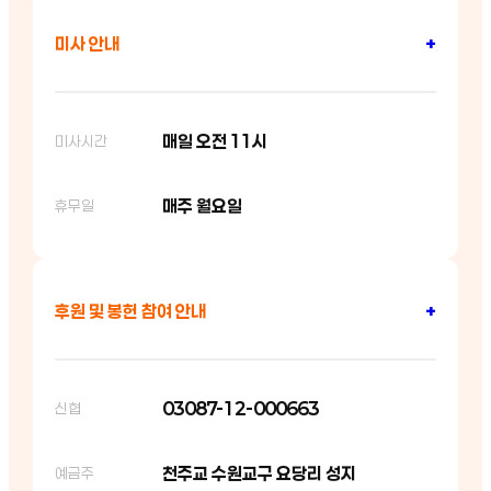
미사 안내
+
매일 오전 11시
미사시간
매주 월요일
휴무일
후원 및 봉헌 참여 안내
+
03087-12-000663
신협
천주교 수원교구 요당리 성지
예금주