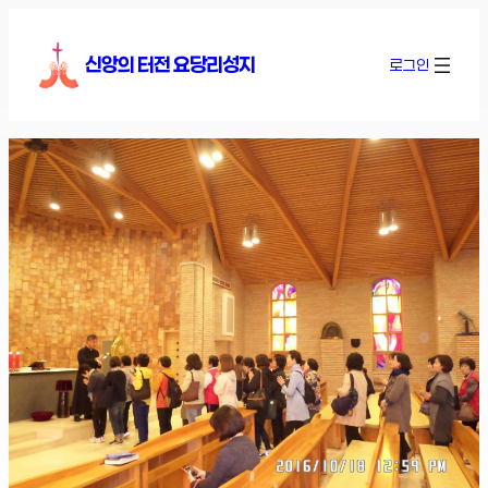
콘
텐
신앙의 터전 요당리성지
로그인
츠
로
바
로
가
기