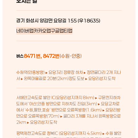
오시는 길
경기 화성시 양감면 요당길 155 (우18635)
네이버맵
카카오맵
구글맵
티맵
8471번, 8472번
(수원-안중)
버스
수원역(안중방향) ▸ 요당3리 정류장 하차 ▸ 정면굴다리 2개 지나
서 ▸ 왼쪽마을길로 20분(2km)정도 도보 ▸ 요당리성지 도착
서해안고속도로 발안 IC(요당리성지까지 8km) ▸ 구문천지하차
도에서 ‘아산,안중 방면으로 지하차도 진입(3km) ▸ 요당교차로
에서 ‘수원,팔탄,포승’ 방면으로 오른쪽방향(1.6km) ▸ 요당리방
면으로 오른쪽방향(70m) ▸ 굴다리 3개를 지나서 왼쪽방향으로
2km ▸ 요당리성지 도착
평택제천고속도로 청북IC (요당리성지까지 4.5km) ▸ 수원 발안