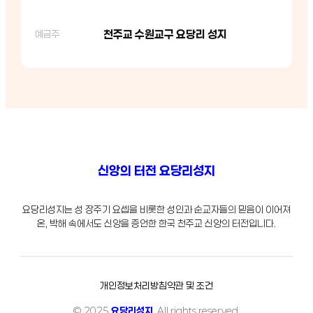
천주교 수원교구 요당리 성지
예금주
신앙의 터전 요당리성지
요당리성지는 성 장주기 요셉을 비롯한 성인과 순교자들의 믿음이 이어져
온, 박해 속에서도 신앙을 증언한 한국 천주교 신앙의 터전입니다.
개인정보처리방침
약관 및 조건
© 2025
요당리성지
. All rights reserved.