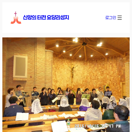
콘
텐
신앙의 터전 요당리성지
로그인
츠
로
바
로
가
기