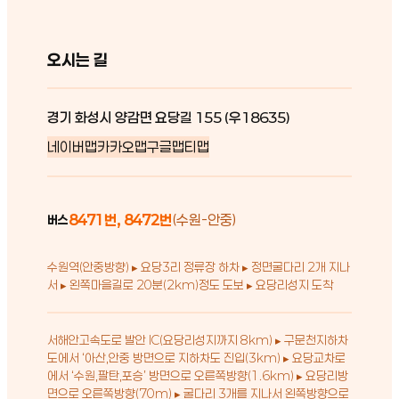
오시는 길
경기 화성시 양감면 요당길 155 (우18635)
네이버맵
카카오맵
구글맵
티맵
8471번, 8472번
(수원-안중)
버스
수원역(안중방향) ▸ 요당3리 정류장 하차 ▸ 정면굴다리 2개 지나
서 ▸ 왼쪽마을길로 20분(2km)정도 도보 ▸ 요당리성지 도착
서해안고속도로 발안 IC(요당리성지까지 8km) ▸ 구문천지하차
도에서 ‘아산,안중 방면으로 지하차도 진입(3km) ▸ 요당교차로
에서 ‘수원,팔탄,포승’ 방면으로 오른쪽방향(1.6km) ▸ 요당리방
면으로 오른쪽방향(70m) ▸ 굴다리 3개를 지나서 왼쪽방향으로