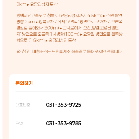
2km ▸ 요당리성지 도착
평택제천고속도로 청북IC (요당리성지까지 4.5km) ▸ 수원 발안
방향 2km ▸ 청북교차로에서 ‘고렴길’ 방면으로 고가차로 오른쪽
옆길로 들어와서(800m) ▸ 교차로에서 ‘오산,양감,고렴산업단
지’ 방면으로 오른쪽 1시방향(100m) ▸ 요당길 방면으로 왼쪽방
향으로 (1.8km) ▸ 요당리성지 도착
※ 참고 : 대형버스는 느린휴게소 좌측길로 들어오시면 안됩니다.
문의하기
031-353-9725
대표번호
031-353-9785
FAX