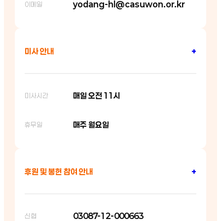
yodang-hl@casuwon.or.kr
이메일
미사 안내
+
매일 오전 11시
미사시간
매주 월요일
휴무일
후원 및 봉헌 참여 안내
+
03087-12-000663
신협