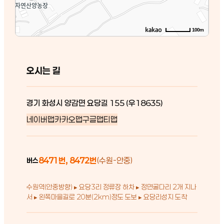
100m
오시는 길
경기 화성시 양감면 요당길 155 (우18635)
네이버맵
카카오맵
구글맵
티맵
8471번, 8472번
(수원-안중)
버스
수원역(안중방향) ▸ 요당3리 정류장 하차 ▸ 정면굴다리 2개 지나
서 ▸ 왼쪽마을길로 20분(2km)정도 도보 ▸ 요당리성지 도착