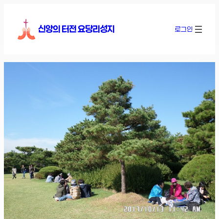
콘
텐
신앙의 터전 요당리성지
로그인
츠
로
바
로
가
기