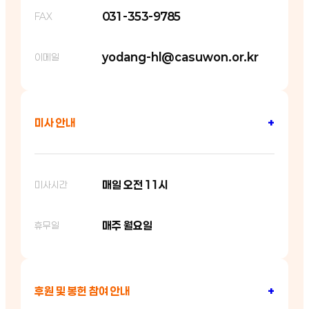
031-353-9785
FAX
yodang-hl@casuwon.or.kr
이메일
미사 안내
+
매일 오전 11시
미사시간
매주 월요일
휴무일
후원 및 봉헌 참여 안내
+