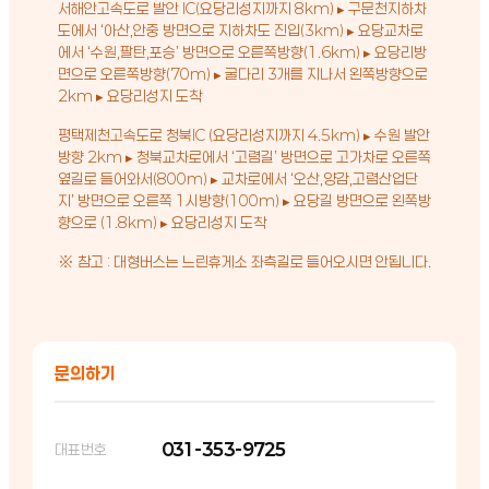
서해안고속도로 발안 IC(요당리성지까지 8km) ▸ 구문천지하차
도에서 ‘아산,안중 방면으로 지하차도 진입(3km) ▸ 요당교차로
에서 ‘수원,팔탄,포승’ 방면으로 오른쪽방향(1.6km) ▸ 요당리방
면으로 오른쪽방향(70m) ▸ 굴다리 3개를 지나서 왼쪽방향으로
2km ▸ 요당리성지 도착
평택제천고속도로 청북IC (요당리성지까지 4.5km) ▸ 수원 발안
방향 2km ▸ 청북교차로에서 ‘고렴길’ 방면으로 고가차로 오른쪽
옆길로 들어와서(800m) ▸ 교차로에서 ‘오산,양감,고렴산업단
지’ 방면으로 오른쪽 1시방향(100m) ▸ 요당길 방면으로 왼쪽방
향으로 (1.8km) ▸ 요당리성지 도착
※ 참고 : 대형버스는 느린휴게소 좌측길로 들어오시면 안됩니다.
문의하기
031-353-9725
대표번호