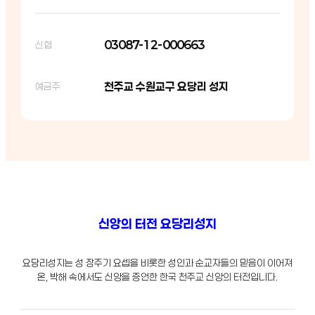
03087-12-000663
신협
천주교 수원교구 요당리 성지
예금주
신앙의 터전 요당리성지
요당리성지는 성 장주기 요셉을 비롯한 성인과 순교자들의 믿음이 이어져
온, 박해 속에서도 신앙을 증언한 한국 천주교 신앙의 터전입니다.