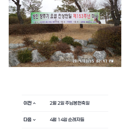
이전
2월 2일 주님봉헌축일
다음
4월 14일 순례자들