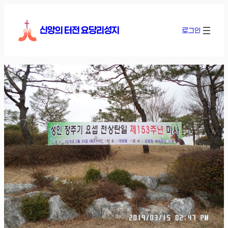
콘
텐
신앙의 터전 요당리성지
로그인
츠
로
바
로
가
기