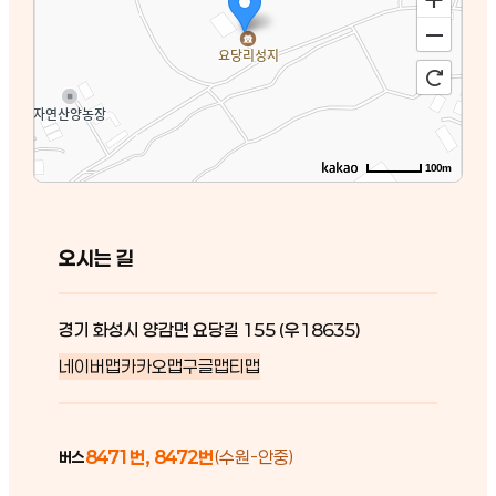
100m
오시는 길
경기 화성시 양감면 요당길 155 (우18635)
네이버맵
카카오맵
구글맵
티맵
8471번, 8472번
(수원-안중)
버스