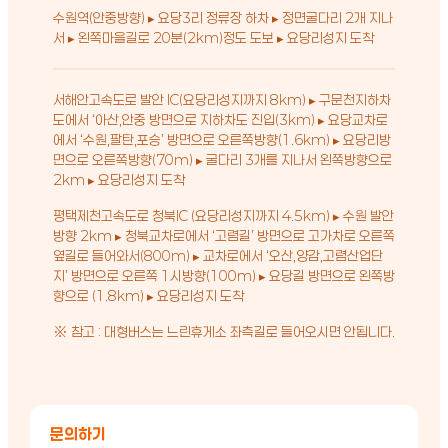
수원역(안중방향) ▸ 요당3리 정류장 하차 ▸ 정면굴다리 2개 지나
서 ▸ 왼쪽마을길로 20분(2km)정도 도보 ▸ 요당리성지 도착
서해안고속도로 발안 IC(요당리성지까지 8km) ▸ 구문천지하차
도에서 ‘아산,안중 방면으로 지하차도 진입(3km) ▸ 요당교차로
에서 ‘수원,팔탄,포승’ 방면으로 오른쪽방향(1.6km) ▸ 요당리방
면으로 오른쪽방향(70m) ▸ 굴다리 3개를 지나서 왼쪽방향으로
2km ▸ 요당리성지 도착
평택제천고속도로 청북IC (요당리성지까지 4.5km) ▸ 수원 발안
방향 2km ▸ 청북교차로에서 ‘고렴길’ 방면으로 고가차로 오른쪽
옆길로 들어와서(800m) ▸ 교차로에서 ‘오산,양감,고렴산업단
지’ 방면으로 오른쪽 1시방향(100m) ▸ 요당길 방면으로 왼쪽방
향으로 (1.8km) ▸ 요당리성지 도착
※ 참고 : 대형버스는 느린휴게소 좌측길로 들어오시면 안됩니다.
문의하기