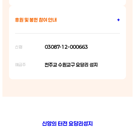
후원 및 봉헌 참여 안내
+
03087-12-000663
신협
천주교 수원교구 요당리 성지
예금주
신앙의 터전 요당리성지