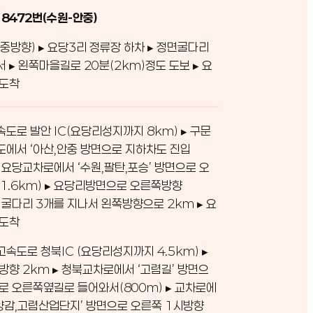
 8472번(수원-안중)
중방향) ▸ 요당3리 정류장 하차 ▸ 정면굴다리
서 ▸ 왼쪽마을길로 20분(2km)정도 도보 ▸ 요
 도착
도로 발안 IC(요당리성지까지 8km) ▸ 구문
에서 ‘아산,안중 방면으로 지하차도 진입
 ▸ 요당교차로에서 ‘수원,팔탄,포승’ 방면으로 오
1.6km) ▸ 요당리방면으로 오른쪽방향
 ▸ 굴다리 3개를 지나서 왼쪽방향으로 2km ▸ 요
 도착
속도로 청북IC (요당리성지까지 4.5km) ▸
방향 2km ▸ 청북교차로에서 ‘고렴길’ 방면으
로 오른쪽옆길로 들어와서(800m) ▸ 교차로에
,양감,고렴산업단지’ 방면으로 오른쪽 1시방향