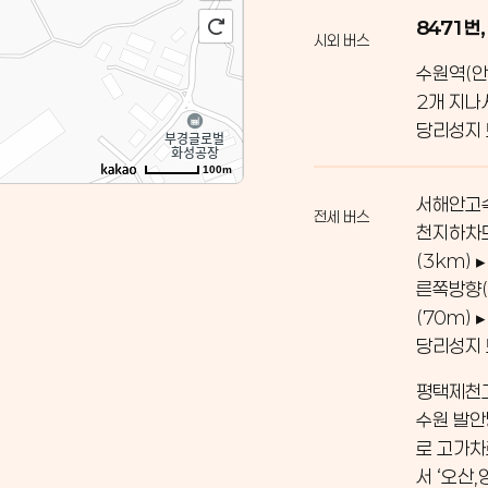
8471번,
시외 버스
수원역(안
2개 지나
당리성지
100m
서해안고속
전세 버스
천지하차도
(3km)
른쪽방향(
(70m)
당리성지
평택제천고
수원 발안
로 고가차
서 ‘오산