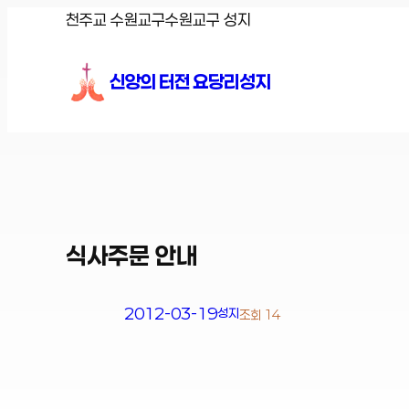
콘
천주교 수원교구
수원교구 성지
텐
츠
신앙의 터전 요당리성지
로
바
로
가
기
식사주문 안내
2012-03-19
성지
조회 14