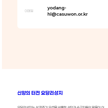
yodang-
이메일
hl@casuwon.or.kr
신앙의 터전 요당리성지
요당리성지는 성 장주기 요셉을 비롯한 성인과 순교자들의 믿음이 이