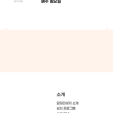
매주 월요일
휴무일
소개
요당리성지 소개
성지 프로그램