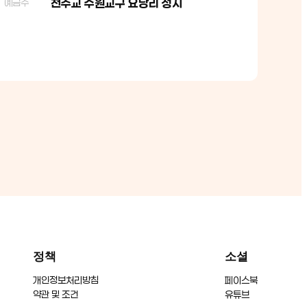
천주교 수원교구 요당리 성지
예금주
정책
소셜
개인정보처리방침
페이스북
약관 및 조건
유튜브