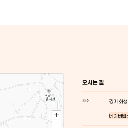
오시는 길
주소
경기 화성
네이버맵