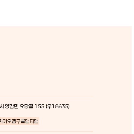
시 양감면 요당길 155 (우18635)
카카오맵
구글맵
티맵