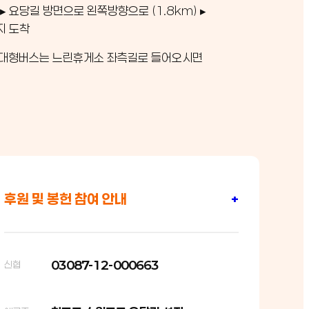
 ▸ 요당길 방면으로 왼쪽방향으로 (1.8km) ▸
지 도착
: 대형버스는 느린휴게소 좌측길로 들어오시면
후원 및 봉헌 참여 안내
+
03087-12-000663
신협