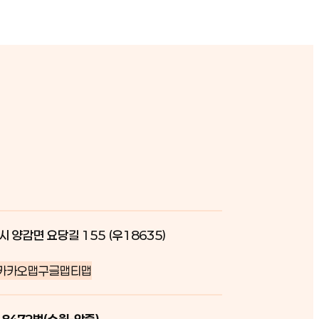
시 양감면 요당길 155 (우18635)
카카오맵
구글맵
티맵
 8472번(수원-안중)