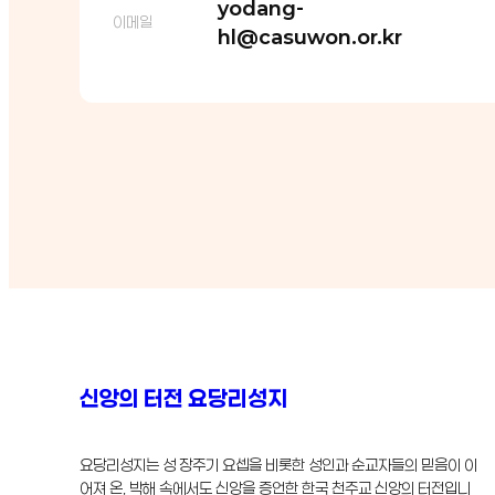
yodang-
이메일
hl@casuwon.or.kr
신앙의 터전 요당리성지
요당리성지는 성 장주기 요셉을 비롯한 성인과 순교자들의 믿음이 이
어져 온, 박해 속에서도 신앙을 증언한 한국 천주교 신앙의 터전입니