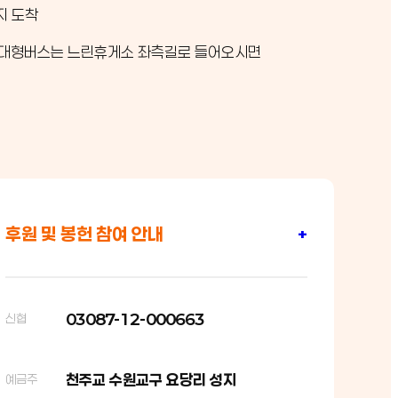
지 도착
: 대형버스는 느린휴게소 좌측길로 들어오시면
후원 및 봉헌 참여 안내
+
03087-12-000663
신협
천주교 수원교구 요당리 성지
예금주