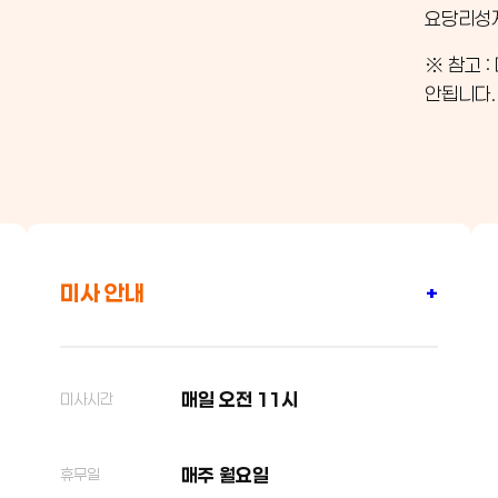
요당리성
※ 참고 
안됩니다.
미사 안내
+
매일 오전 11시
미사시간
매주 월요일
휴무일