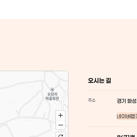
오시는 길
주소
경기 화성
네이버맵
8471번,