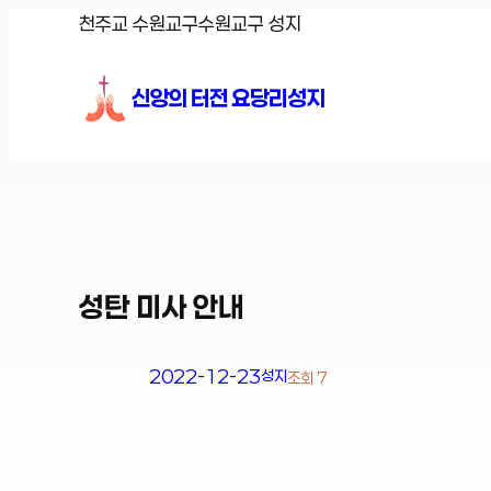
콘
천주교 수원교구
수원교구 성지
텐
츠
신앙의 터전 요당리성지
로
바
로
가
기
성탄 미사 안내
2022-12-23
성지
조회 7