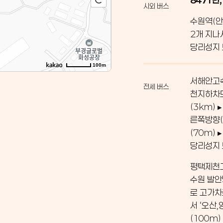
시외 버스
수원역(안
2개 지나
당리성지
100m
서해안고속
전세 버스
천지하차도
(3km)
른쪽방향(
(70m)
당리성지
평택제천고
수원 발안
로 고가차
서 ‘오산
(100m)