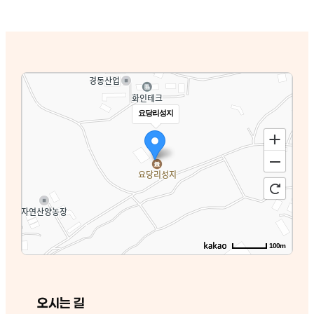
요당리성지
100m
오시는 길