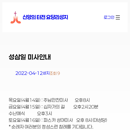
콘
텐
신앙의 터전 요당리성지
로그인
츠
로
바
로
가
기
성삼일 미사안내
2022-04-12
성지
조회 9
목요일(4월14일) : 주님만찬미사 오후8시
금요일(4월15일) : 십자가의 길 오후2시20분
수난예식 오후3시
토요일(4월16일) : 파스카 성야미사 오후 8시(대성당)
* 순례자 여러분의 정성스런 참례를 기다립니다.