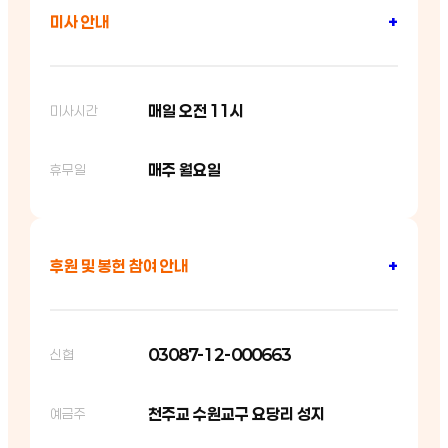
미사 안내
+
매일 오전 11시
미사시간
매주 월요일
휴무일
후원 및 봉헌 참여 안내
+
03087-12-000663
신협
천주교 수원교구 요당리 성지
예금주