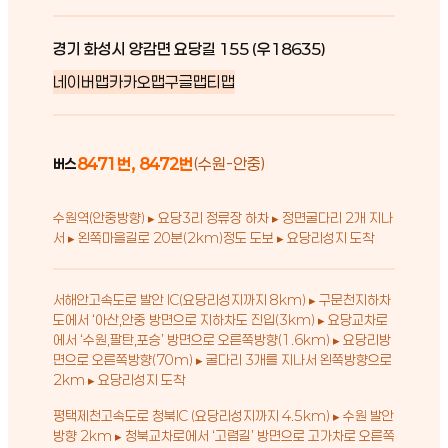
경기 화성시 양감면 요당길 155 (우18635)
네이버맵
카카오맵
구글맵
티맵
8471번, 8472번
(수원-안중)
버스
수원역(안중방향) ▸ 요당3리 정류장 하차 ▸ 정면굴다리 2개 지나
서 ▸ 왼쪽마을길로 20분(2km)정도 도보 ▸ 요당리성지 도착
서해안고속도로 발안 IC(요당리성지까지 8km) ▸ 구문천지하차
도에서 ‘아산,안중 방면으로 지하차도 진입(3km) ▸ 요당교차로
에서 ‘수원,팔탄,포승’ 방면으로 오른쪽방향(1.6km) ▸ 요당리방
면으로 오른쪽방향(70m) ▸ 굴다리 3개를 지나서 왼쪽방향으로
2km ▸ 요당리성지 도착
평택제천고속도로 청북IC (요당리성지까지 4.5km) ▸ 수원 발안
방향 2km ▸ 청북교차로에서 ‘고렴길’ 방면으로 고가차로 오른쪽