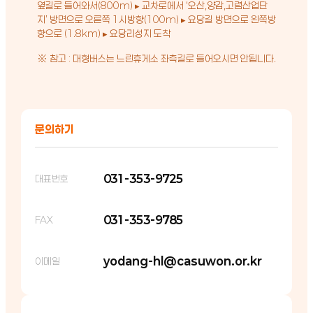
옆길로 들어와서(800m) ▸ 교차로에서 ‘오산,양감,고렴산업단
지’ 방면으로 오른쪽 1시방향(100m) ▸ 요당길 방면으로 왼쪽방
향으로 (1.8km) ▸ 요당리성지 도착
※ 참고 : 대형버스는 느린휴게소 좌측길로 들어오시면 안됩니다.
문의하기
031-353-9725
대표번호
031-353-9785
FAX
yodang-hl@casuwon.or.kr
이메일