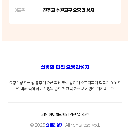
천주교 수원교구 요당리 성지
예금주
신앙의 터전 요당리성지
요당리성지는 성 장주기 요셉을 비롯한 성인과 순교자들의 믿음이 이어져
온, 박해 속에서도 신앙을 증언한 한국 천주교 신앙의 터전입니다.
개인정보처리방침
약관 및 조건
© 2025
요당리성지
. All rights reserved.