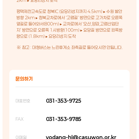
2km ▸ 요당리성지 도착
평택제천고속도로 청북IC (요당리성지까지 4.5km) ▸ 수원 발안
방향 2km ▸ 청북교차로에서 ‘고렴길’ 방면으로 고가차로 오른쪽
옆길로 들어와서(800m) ▸ 교차로에서 ‘오산,양감,고렴산업단
지’ 방면으로 오른쪽 1시방향(100m) ▸ 요당길 방면으로 왼쪽방
향으로 (1.8km) ▸ 요당리성지 도착
※ 참고 : 대형버스는 느린휴게소 좌측길로 들어오시면 안됩니다.
문의하기
031-353-9725
대표번호
031-353-9785
FAX
yodang-hl@casuwon.or.kr
이메일