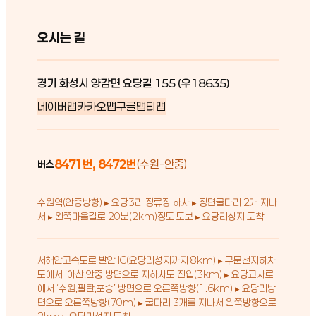
오시는 길
경기 화성시 양감면 요당길 155 (우18635)
네이버맵
카카오맵
구글맵
티맵
8471번, 8472번
(수원-안중)
버스
수원역(안중방향) ▸ 요당3리 정류장 하차 ▸ 정면굴다리 2개 지나
서 ▸ 왼쪽마을길로 20분(2km)정도 도보 ▸ 요당리성지 도착
서해안고속도로 발안 IC(요당리성지까지 8km) ▸ 구문천지하차
도에서 ‘아산,안중 방면으로 지하차도 진입(3km) ▸ 요당교차로
에서 ‘수원,팔탄,포승’ 방면으로 오른쪽방향(1.6km) ▸ 요당리방
면으로 오른쪽방향(70m) ▸ 굴다리 3개를 지나서 왼쪽방향으로