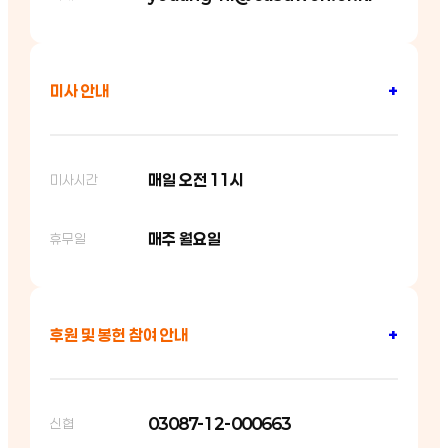
미사 안내
+
매일 오전 11시
미사시간
매주 월요일
휴무일
후원 및 봉헌 참여 안내
+
03087-12-000663
신협