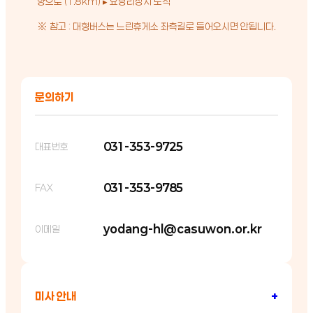
향으로 (1.8km) ▸ 요당리성지 도착
※ 참고 : 대형버스는 느린휴게소 좌측길로 들어오시면 안됩니다.
문의하기
031-353-9725
대표번호
031-353-9785
FAX
yodang-hl@casuwon.or.kr
이메일
미사 안내
+