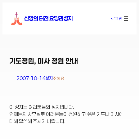
콘
텐
신앙의 터전 요당리성지
로그인
츠
로
바
로
가
기
기도청원, 미사 청원 안내
2007-10-14
성지
조회 8
이 성지는 여러분들의 성지입니다.
언제든지 사무실로 여러분들이 청원하고 싶은 기도나 미사에
대해 말씀해 주시기 바랍니다.