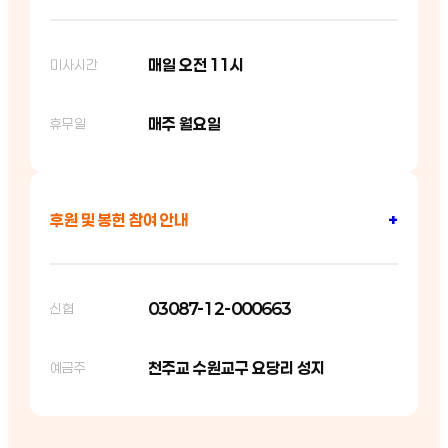
매일 오전 11시
미사시간
매주 월요일
휴무일
후원 및 봉헌 참여 안내
+
03087-12-000663
신협
천주교 수원교구 요당리 성지
예금주