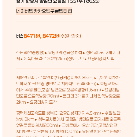
경기 화성시 양감면 요당길 155 (우18635)
네이버맵
카카오맵
구글맵
티맵
8471번, 8472번
(수원-안중)
버스
수원역(안중방향) ▸ 요당3리 정류장 하차 ▸ 정면굴다리 2개 지나
서 ▸ 왼쪽마을길로 20분(2km)정도 도보 ▸ 요당리성지 도착
서해안고속도로 발안 IC(요당리성지까지 8km) ▸ 구문천지하차
도에서 ‘아산,안중 방면으로 지하차도 진입(3km) ▸ 요당교차로
에서 ‘수원,팔탄,포승’ 방면으로 오른쪽방향(1.6km) ▸ 요당리방
면으로 오른쪽방향(70m) ▸ 굴다리 3개를 지나서 왼쪽방향으로
2km ▸ 요당리성지 도착
평택제천고속도로 청북IC (요당리성지까지 4.5km) ▸ 수원 발안
방향 2km ▸ 청북교차로에서 ‘고렴길’ 방면으로 고가차로 오른쪽
옆길로 들어와서(800m) ▸ 교차로에서 ‘오산,양감,고렴산업단
지’ 방면으로 오른쪽 1시방향(100m) ▸ 요당길 방면으로 왼쪽방