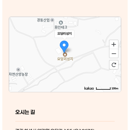
요당리성지
100m
오시는 길