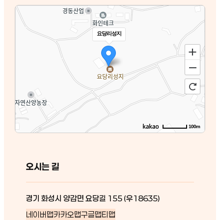
요당리성지
100m
오시는 길
경기 화성시 양감면 요당길 155 (우18635)
네이버맵
카카오맵
구글맵
티맵