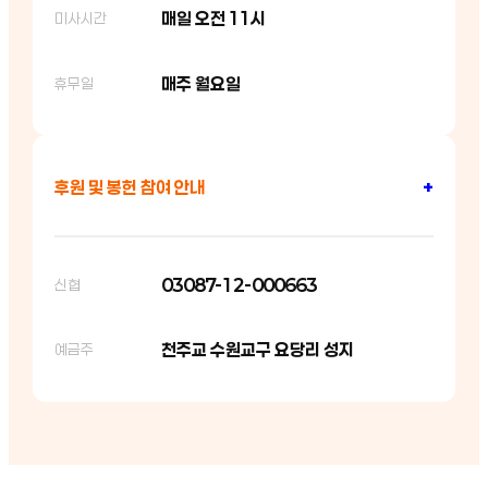
매일 오전 11시
미사시간
매주 월요일
휴무일
후원 및 봉헌 참여 안내
+
03087-12-000663
신협
천주교 수원교구 요당리 성지
예금주