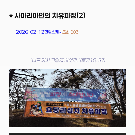
♥ 사마리아인의 치유피정(2)
2026-02-12
현장스케치
조회 203
“너도 가서 그렇게 하여라.”(루카10, 37)