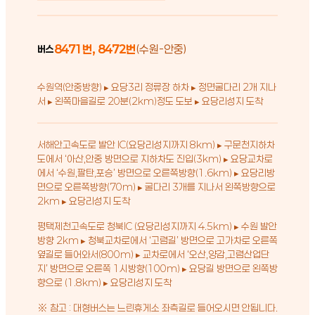
8471번, 8472번
(수원-안중)
버스
수원역(안중방향) ▸ 요당3리 정류장 하차 ▸ 정면굴다리 2개 지나
서 ▸ 왼쪽마을길로 20분(2km)정도 도보 ▸ 요당리성지 도착
서해안고속도로 발안 IC(요당리성지까지 8km) ▸ 구문천지하차
도에서 ‘아산,안중 방면으로 지하차도 진입(3km) ▸ 요당교차로
에서 ‘수원,팔탄,포승’ 방면으로 오른쪽방향(1.6km) ▸ 요당리방
면으로 오른쪽방향(70m) ▸ 굴다리 3개를 지나서 왼쪽방향으로
2km ▸ 요당리성지 도착
평택제천고속도로 청북IC (요당리성지까지 4.5km) ▸ 수원 발안
방향 2km ▸ 청북교차로에서 ‘고렴길’ 방면으로 고가차로 오른쪽
옆길로 들어와서(800m) ▸ 교차로에서 ‘오산,양감,고렴산업단
지’ 방면으로 오른쪽 1시방향(100m) ▸ 요당길 방면으로 왼쪽방
향으로 (1.8km) ▸ 요당리성지 도착
※ 참고 : 대형버스는 느린휴게소 좌측길로 들어오시면 안됩니다.