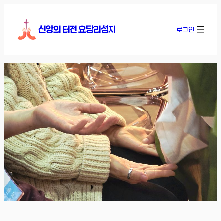
콘
텐
신앙의 터전 요당리성지
로그인
츠
로
바
로
가
기