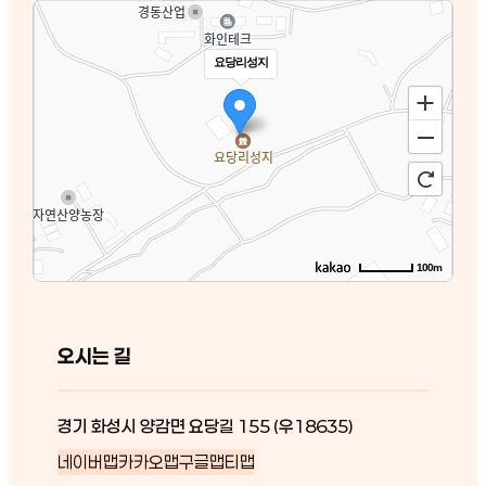
요당리성지
100m
오시는 길
경기 화성시 양감면 요당길 155 (우18635)
네이버맵
카카오맵
구글맵
티맵