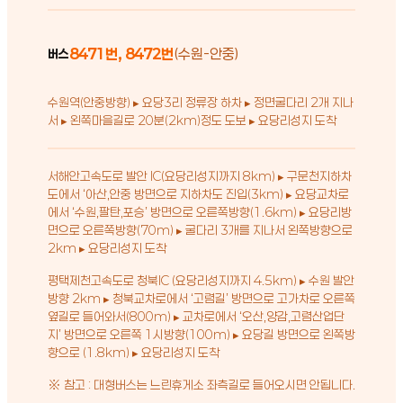
8471번, 8472번
(수원-안중)
버스
수원역(안중방향) ▸ 요당3리 정류장 하차 ▸ 정면굴다리 2개 지나
서 ▸ 왼쪽마을길로 20분(2km)정도 도보 ▸ 요당리성지 도착
서해안고속도로 발안 IC(요당리성지까지 8km) ▸ 구문천지하차
도에서 ‘아산,안중 방면으로 지하차도 진입(3km) ▸ 요당교차로
에서 ‘수원,팔탄,포승’ 방면으로 오른쪽방향(1.6km) ▸ 요당리방
면으로 오른쪽방향(70m) ▸ 굴다리 3개를 지나서 왼쪽방향으로
2km ▸ 요당리성지 도착
평택제천고속도로 청북IC (요당리성지까지 4.5km) ▸ 수원 발안
방향 2km ▸ 청북교차로에서 ‘고렴길’ 방면으로 고가차로 오른쪽
옆길로 들어와서(800m) ▸ 교차로에서 ‘오산,양감,고렴산업단
지’ 방면으로 오른쪽 1시방향(100m) ▸ 요당길 방면으로 왼쪽방
향으로 (1.8km) ▸ 요당리성지 도착
※ 참고 : 대형버스는 느린휴게소 좌측길로 들어오시면 안됩니다.