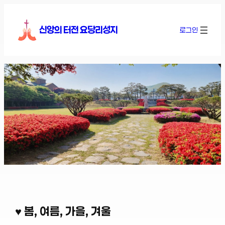
콘
텐
신앙의 터전 요당리성지
로그인
츠
로
바
로
가
기
♥ 봄, 여름, 가을, 겨울