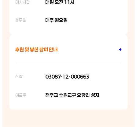
매일 오전 11시
미사시간
매주 월요일
휴무일
후원 및 봉헌 참여 안내
+
03087-12-000663
신협
천주교 수원교구 요당리 성지
예금주