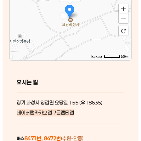
100m
오시는 길
경기 화성시 양감면 요당길 155 (우18635)
네이버맵
카카오맵
구글맵
티맵
8471번, 8472번
(수원-안중)
버스