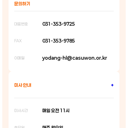
문의하기
031-353-9725
대표번호
031-353-9785
FAX
yodang-hl@casuwon.or.kr
이메일
미사 안내
+
매일 오전 11시
미사시간
매주 월요일
휴무일