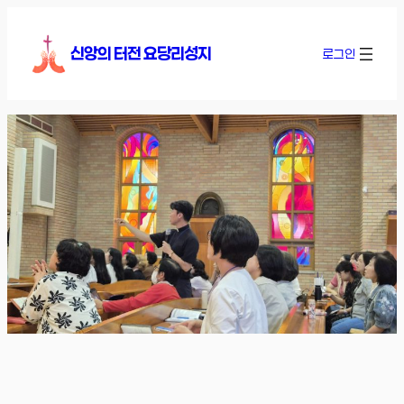
콘
텐
신앙의 터전 요당리성지
로그인
츠
로
바
로
가
기