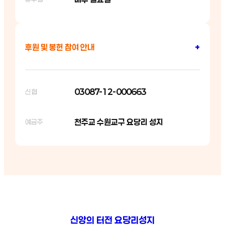
후원 및 봉헌 참여 안내
+
03087-12-000663
신협
천주교 수원교구 요당리 성지
예금주
신앙의 터전 요당리성지