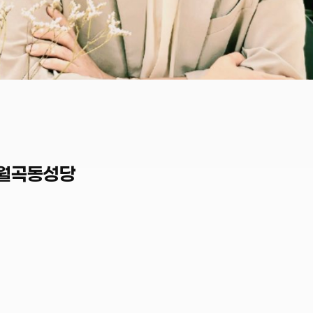
] 월곡동성당