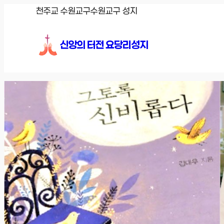
콘
천주교 수원교구
수원교구 성지
텐
츠
신앙의 터전 요당리성지
로
바
로
가
기