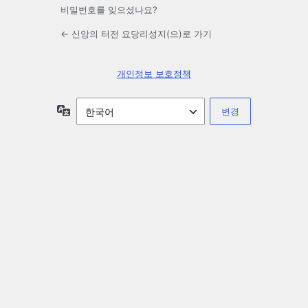
비밀번호를 잊으셨나요?
← 신앙의 터전 요당리성지(으)로 가기
개인정보 보호정책
언
어