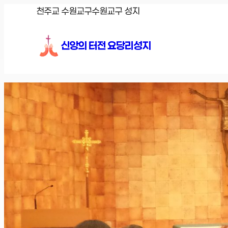
콘
천주교 수원교구
수원교구 성지
텐
츠
신앙의 터전 요당리성지
로
바
로
가
기