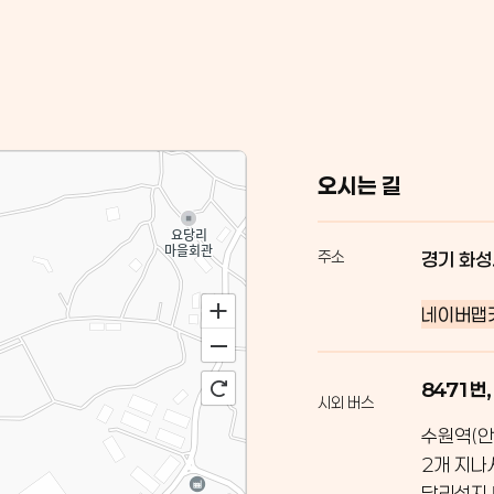
오시는 길
주소
경기 화성
네이버맵
8471번,
시외 버스
수원역(안
2개 지나
당리성지