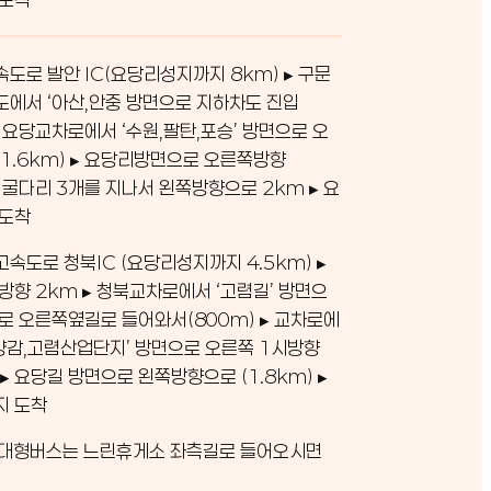
도로 발안 IC(요당리성지까지 8km) ▸ 구문
에서 ‘아산,안중 방면으로 지하차도 진입
 ▸ 요당교차로에서 ‘수원,팔탄,포승’ 방면으로 오
1.6km) ▸ 요당리방면으로 오른쪽방향
 ▸ 굴다리 3개를 지나서 왼쪽방향으로 2km ▸ 요
 도착
속도로 청북IC (요당리성지까지 4.5km) ▸
방향 2km ▸ 청북교차로에서 ‘고렴길’ 방면으
로 오른쪽옆길로 들어와서(800m) ▸ 교차로에
,양감,고렴산업단지’ 방면으로 오른쪽 1시방향
 ▸ 요당길 방면으로 왼쪽방향으로 (1.8km) ▸
지 도착
: 대형버스는 느린휴게소 좌측길로 들어오시면