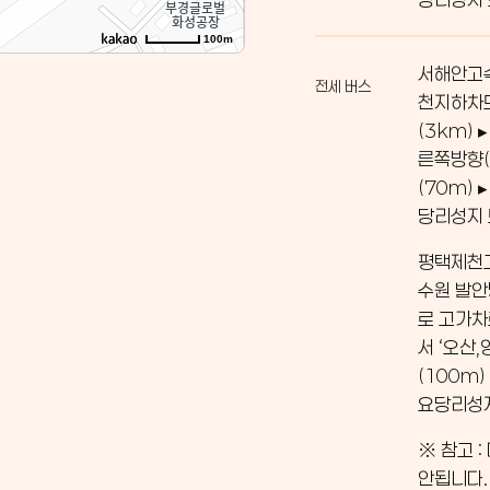
100m
서해안고속
전세 버스
천지하차도
(3km)
른쪽방향(
(70m)
당리성지
평택제천고
수원 발안
로 고가차
서 ‘오산
(100m)
요당리성
※ 참고 
안됩니다.