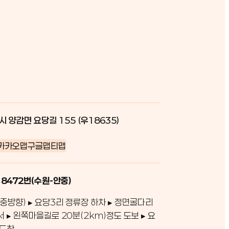
시 양감면 요당길 155 (우18635)
카카오맵
구글맵
티맵
 8472번(수원-안중)
중방향) ▸ 요당3리 정류장 하차 ▸ 정면굴다리
서 ▸ 왼쪽마을길로 20분(2km)정도 도보 ▸ 요
 도착