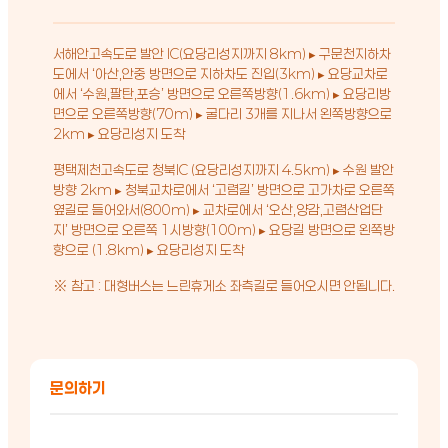
서해안고속도로 발안 IC(요당리성지까지 8km) ▸ 구문천지하차
도에서 ‘아산,안중 방면으로 지하차도 진입(3km) ▸ 요당교차로
에서 ‘수원,팔탄,포승’ 방면으로 오른쪽방향(1.6km) ▸ 요당리방
면으로 오른쪽방향(70m) ▸ 굴다리 3개를 지나서 왼쪽방향으로
2km ▸ 요당리성지 도착
평택제천고속도로 청북IC (요당리성지까지 4.5km) ▸ 수원 발안
방향 2km ▸ 청북교차로에서 ‘고렴길’ 방면으로 고가차로 오른쪽
옆길로 들어와서(800m) ▸ 교차로에서 ‘오산,양감,고렴산업단
지’ 방면으로 오른쪽 1시방향(100m) ▸ 요당길 방면으로 왼쪽방
향으로 (1.8km) ▸ 요당리성지 도착
※ 참고 : 대형버스는 느린휴게소 좌측길로 들어오시면 안됩니다.
문의하기