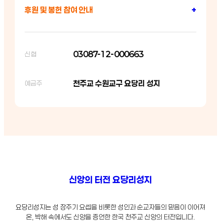
후원 및 봉헌 참여 안내
+
03087-12-000663
신협
천주교 수원교구 요당리 성지
예금주
신앙의 터전 요당리성지
요당리성지는 성 장주기 요셉을 비롯한 성인과 순교자들의 믿음이 이어져
온, 박해 속에서도 신앙을 증언한 한국 천주교 신앙의 터전입니다.