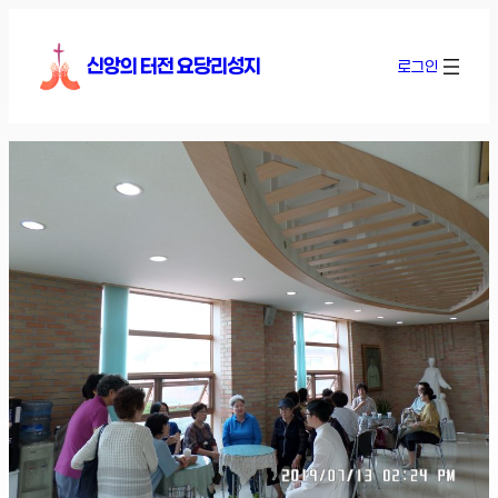
콘
텐
신앙의 터전 요당리성지
로그인
츠
로
바
로
가
기