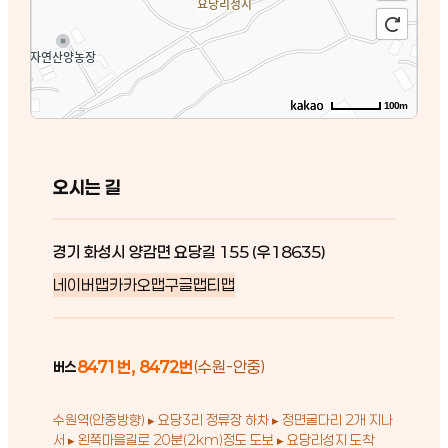
100m
오시는 길
경기 화성시 양감면 요당길 155 (우18635)
네이버맵
카카오맵
구글맵
티맵
8471번, 8472번
(수원-안중)
버스
수원역(안중방향) ▸ 요당3리 정류장 하차 ▸ 정면굴다리 2개 지나
서 ▸ 왼쪽마을길로 20분(2km)정도 도보 ▸ 요당리성지 도착