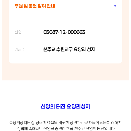
후원 및 봉헌 참여 안내
+
03087-12-000663
신협
천주교 수원교구 요당리 성지
예금주
신앙의 터전 요당리성지
요당리성지는 성 장주기 요셉을 비롯한 성인과 순교자들의 믿음이 이어져
온, 박해 속에서도 신앙을 증언한 한국 천주교 신앙의 터전입니다.