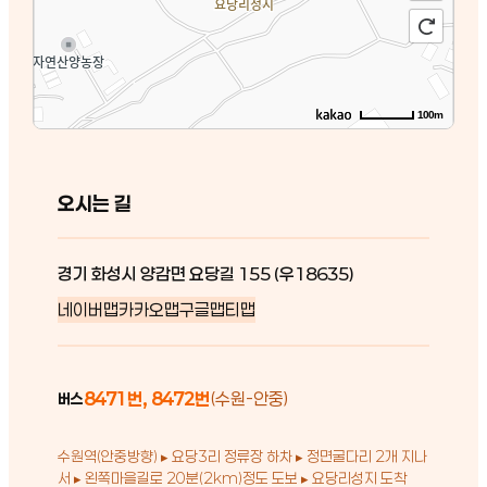
100m
오시는 길
경기 화성시 양감면 요당길 155 (우18635)
네이버맵
카카오맵
구글맵
티맵
8471번, 8472번
(수원-안중)
버스
수원역(안중방향) ▸ 요당3리 정류장 하차 ▸ 정면굴다리 2개 지나
서 ▸ 왼쪽마을길로 20분(2km)정도 도보 ▸ 요당리성지 도착