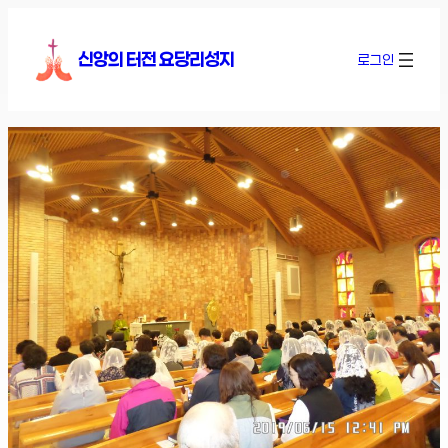
콘
텐
신앙의 터전 요당리성지
로그인
츠
로
바
로
가
기