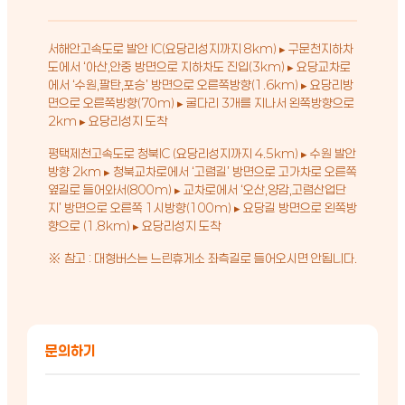
서해안고속도로 발안 IC(요당리성지까지 8km) ▸ 구문천지하차
도에서 ‘아산,안중 방면으로 지하차도 진입(3km) ▸ 요당교차로
에서 ‘수원,팔탄,포승’ 방면으로 오른쪽방향(1.6km) ▸ 요당리방
면으로 오른쪽방향(70m) ▸ 굴다리 3개를 지나서 왼쪽방향으로
2km ▸ 요당리성지 도착
평택제천고속도로 청북IC (요당리성지까지 4.5km) ▸ 수원 발안
방향 2km ▸ 청북교차로에서 ‘고렴길’ 방면으로 고가차로 오른쪽
옆길로 들어와서(800m) ▸ 교차로에서 ‘오산,양감,고렴산업단
지’ 방면으로 오른쪽 1시방향(100m) ▸ 요당길 방면으로 왼쪽방
향으로 (1.8km) ▸ 요당리성지 도착
※ 참고 : 대형버스는 느린휴게소 좌측길로 들어오시면 안됩니다.
문의하기