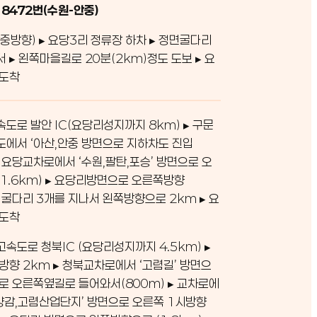
 8472번(수원-안중)
중방향) ▸ 요당3리 정류장 하차 ▸ 정면굴다리
서 ▸ 왼쪽마을길로 20분(2km)정도 도보 ▸ 요
 도착
도로 발안 IC(요당리성지까지 8km) ▸ 구문
에서 ‘아산,안중 방면으로 지하차도 진입
 ▸ 요당교차로에서 ‘수원,팔탄,포승’ 방면으로 오
1.6km) ▸ 요당리방면으로 오른쪽방향
 ▸ 굴다리 3개를 지나서 왼쪽방향으로 2km ▸ 요
 도착
속도로 청북IC (요당리성지까지 4.5km) ▸
방향 2km ▸ 청북교차로에서 ‘고렴길’ 방면으
로 오른쪽옆길로 들어와서(800m) ▸ 교차로에
,양감,고렴산업단지’ 방면으로 오른쪽 1시방향