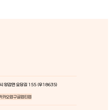
시 양감면 요당길 155 (우18635)
카카오맵
구글맵
티맵