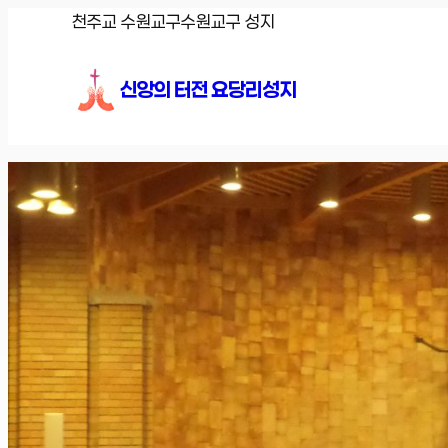
콘
천주교 수원교구
수원교구 성지
텐
츠
신앙의 터전 요당리성지
로
바
로
가
기