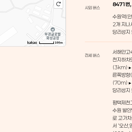
8471번,
시외 버스
수원역(안
2개 지나
당리성지
100m
서해안고속
전세 버스
천지하차도
(3km)
른쪽방향(
(70m)
당리성지
평택제천고
수원 발안
로 고가차
서 ‘오산