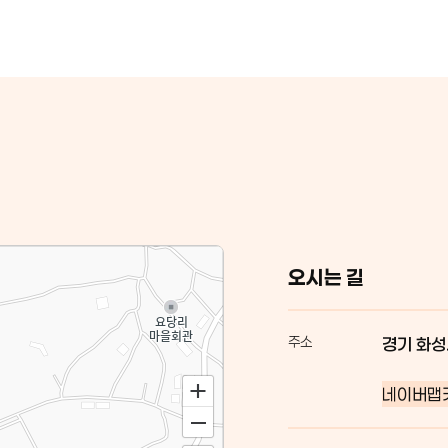
오시는 길
주소
경기 화성
네이버맵