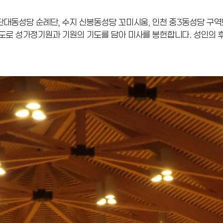
단대동성당 순례단, 수지 신봉동성당 꼬미시움, 인천 중3동성당 구역
도로 성가정기원과 기원의 기도를 담아 미사를 봉헌합니다. 성인의 