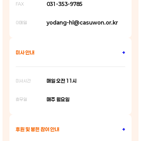
031-353-9785
FAX
yodang-hl@casuwon.or.kr
이메일
미사 안내
+
매일 오전 11시
미사시간
매주 월요일
휴무일
후원 및 봉헌 참여 안내
+