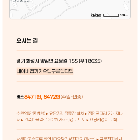
100m
오시는 길
경기 화성시 양감면 요당길 155 (우18635)
네이버맵
카카오맵
구글맵
티맵
8471번, 8472번
(수원-안중)
버스
수원역(안중방향) ▸ 요당3리 정류장 하차 ▸ 정면굴다리 2개 지나
서 ▸ 왼쪽마을길로 20분(2km)정도 도보 ▸ 요당리성지 도착
서해안고속도로 발안 IC(요당리성지까지 8km) ▸ 구문천지하차