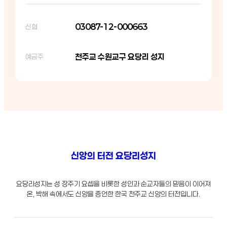
03087-12-000663
신협
천주교 수원교구 요당리 성지
예금주
신앙의 터전 요당리성지
요당리성지는 성 장주기 요셉을 비롯한 성인과 순교자들의 믿음이 이어져
온, 박해 속에서도 신앙을 증언한 한국 천주교 신앙의 터전입니다.