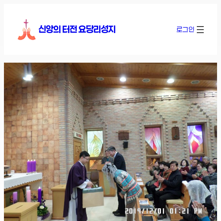
콘
텐
신앙의 터전 요당리성지
로그인
츠
로
바
로
가
기