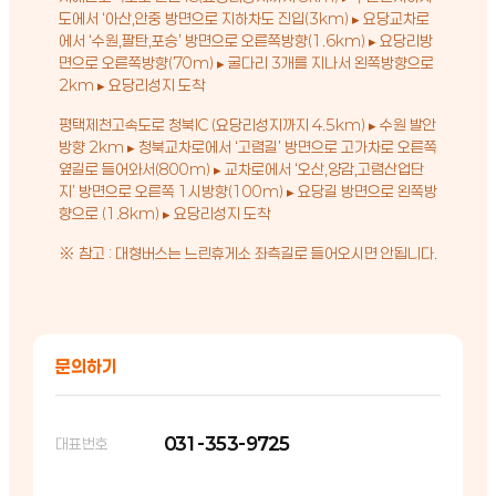
도에서 ‘아산,안중 방면으로 지하차도 진입(3km) ▸ 요당교차로
에서 ‘수원,팔탄,포승’ 방면으로 오른쪽방향(1.6km) ▸ 요당리방
면으로 오른쪽방향(70m) ▸ 굴다리 3개를 지나서 왼쪽방향으로
2km ▸ 요당리성지 도착
평택제천고속도로 청북IC (요당리성지까지 4.5km) ▸ 수원 발안
방향 2km ▸ 청북교차로에서 ‘고렴길’ 방면으로 고가차로 오른쪽
옆길로 들어와서(800m) ▸ 교차로에서 ‘오산,양감,고렴산업단
지’ 방면으로 오른쪽 1시방향(100m) ▸ 요당길 방면으로 왼쪽방
향으로 (1.8km) ▸ 요당리성지 도착
※ 참고 : 대형버스는 느린휴게소 좌측길로 들어오시면 안됩니다.
문의하기
031-353-9725
대표번호